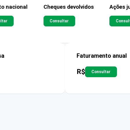
to nacional
Cheques devolvidos
Ações ju
ltar
Consultar
Consul
sa
Faturamento anual
R$
Consultar