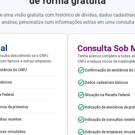
de forma gratuita
e uma visão gratuita com histórico de dívidas, dados cadastrai
 análise, personalize com informações extras em uma consulta
ial
Consulta Sob 
sulta descobrindo se o CNPJ
Tenha acesso completo a todas a
 com bancos e outras empresas.
CNPJ e reduza riscos de inadimplê
istência do CNPJ
Confirmação de existência do
básicos
Dados cadastrais básicos
a Federal
Situação na Receita Federal
ência de protestos
Indicação de existência de pro
ltas recentes
Indicação de consultas recent
esas vinculadas
Indicação de empresas vincul