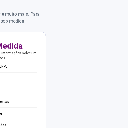
s e muito mais. Para
 sob medida.
Medida
s informações sobre um
ncia.
 CNPJ
testos
es
adas