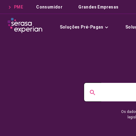
PME
Consumidor
Grandes Empresas
Soluções Pré-Pagas
Solu
Os dados
legis