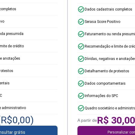
completos
Dados cadastrais completos
ivo
Serasa Score Positivo
nda presumida
Faturamento ou renda presum
ite de crédito
Recomendação e limite de créd
 e anotações
Dívidas, negativas e anotaçõe
rotestos
Detalhamento de protestos
ntais
Dados comportamentais
PC
Informações do SPC
e administrativo
Quadro societário e administr
(R$
0,00
)
R$
30,0
A partir de
sultar grátis
Personalizar con