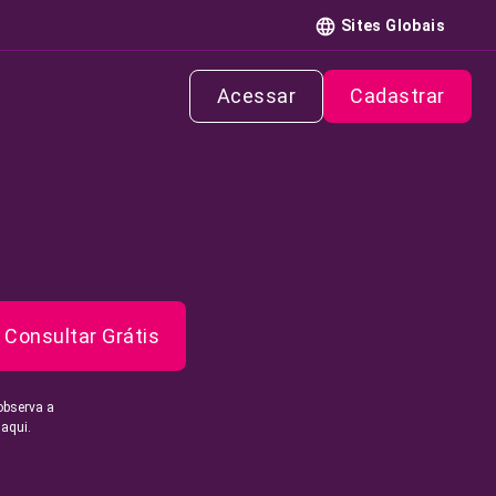
Sites Globais
Acessar
Cadastrar
Consultar Grátis
observa a
 aqui.