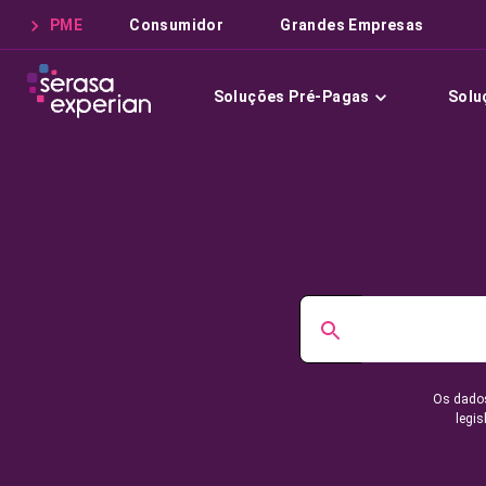
PME
Consumidor
Grandes Empresas
Soluções Pré-Pagas
Solu
Os dados
legis