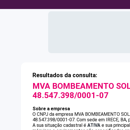
Resultados da consulta:
MVA BOMBEAMENTO SOLA
48.547.398/0001-07
Sobre a empresa
O CNPJ da empresa
MVA BOMBEAMENTO SOLA
48.547.398/0001-07
.
Com sede em IRECE, BA, p
A sua situação cadastral é
ATIVA
e sua principa