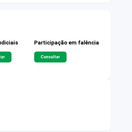
diciais
Participação em falência
tar
Consultar