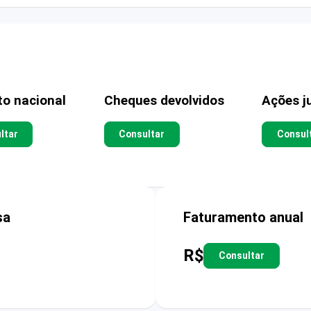
to nacional
Cheques devolvidos
Ações ju
ltar
Consultar
Consul
sa
Faturamento anual
R$
Consultar