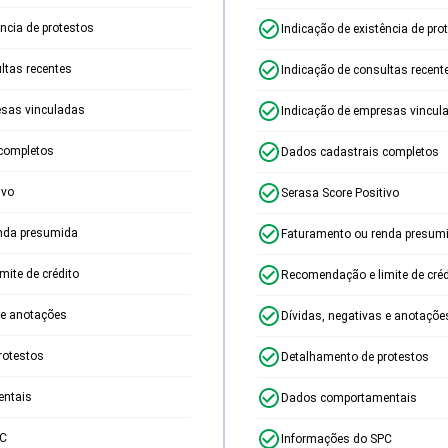
ência de protestos
Indicação de existência de pro
ltas recentes
Indicação de consultas recent
esas vinculadas
Indicação de empresas vincul
completos
Dados cadastrais completos
ivo
Serasa Score Positivo
nda presumida
Faturamento ou renda presum
ite de crédito
Recomendação e limite de créd
 e anotações
Dívidas, negativas e anotaçõe
rotestos
Detalhamento de protestos
ntais
Dados comportamentais
PC
Informações do SPC