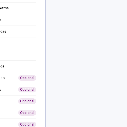
testos
es
adas
ida
ito
Opcional
s
Opcional
Opcional
Opcional
Opcional