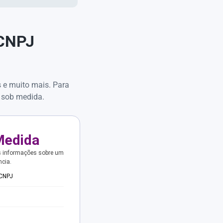
 CNPJ
s e muito mais. Para
 sob medida.
Medida
s informações sobre um
ncia.
 CNPJ