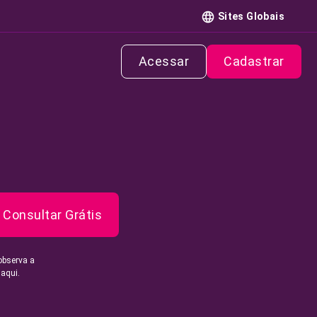
Sites Globais
Acessar
Cadastrar
Consultar Grátis
observa a
 aqui.