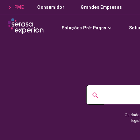
PME
Consumidor
Grandes Empresas
Soluções Pré-Pagas
Solu
Os dados
legis