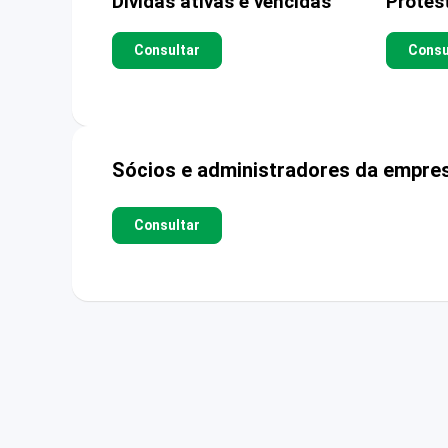
Dívidas ativas e vencidas
Protes
Consultar
Consu
Sócios e administradores da empre
Consultar