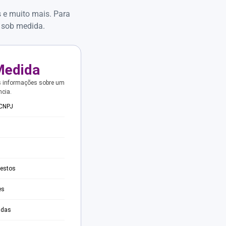
s e muito mais. Para
 sob medida.
Medida
s informações sobre um
ncia.
 CNPJ
testos
es
adas