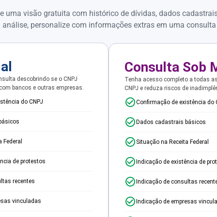
e uma visão gratuita com histórico de dívidas, dados cadastrai
 análise, personalize com informações extras em uma consulta
ial
Consulta Sob 
sulta descobrindo se o CNPJ
Tenha acesso completo a todas a
 com bancos e outras empresas.
CNPJ e reduza riscos de inadimplê
istência do CNPJ
Confirmação de existência do
básicos
Dados cadastrais básicos
a Federal
Situação na Receita Federal
ência de protestos
Indicação de existência de pro
ltas recentes
Indicação de consultas recent
esas vinculadas
Indicação de empresas vincul