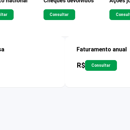
to nacional
Cheques devolvidos
Ações ju
ltar
Consultar
Consul
sa
Faturamento anual
R$
Consultar