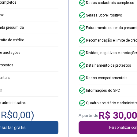
completos
Dados cadastrais completos
ivo
Serasa Score Positivo
nda presumida
Faturamento ou renda presum
ite de crédito
Recomendação e limite de créd
 e anotações
Dívidas, negativas e anotaçõe
rotestos
Detalhamento de protestos
ntais
Dados comportamentais
PC
Informações do SPC
e administrativo
Quadro societário e administr
(R$
0,00
)
R$
30,0
A partir de
sultar grátis
Personalizar con