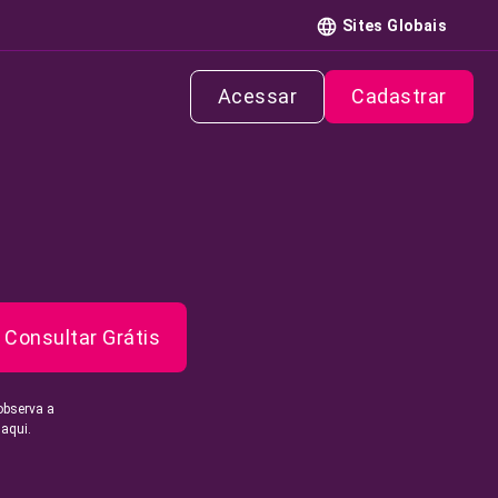
Sites Globais
Acessar
Cadastrar
Consultar Grátis
observa a
 aqui.