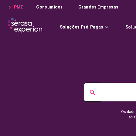
PME
Consumidor
Grandes Empresas
Soluções Pré-Pagas
Solu
Os dados
legis