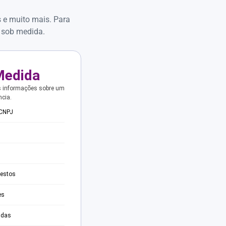
s e muito mais. Para
 sob medida.
Medida
s informações sobre um
ncia.
 CNPJ
testos
es
adas