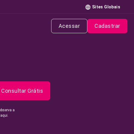
Sites Globais
Acessar
Cadastrar
Consultar Grátis
observa a
 aqui.