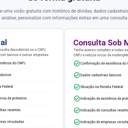
e uma visão gratuita com histórico de dívidas, dados cadastrai
 análise, personalize com informações extras em uma consulta
ial
Consulta Sob 
sulta descobrindo se o CNPJ
Tenha acesso completo a todas a
 com bancos e outras empresas.
CNPJ e reduza riscos de inadimplê
istência do CNPJ
Confirmação de existência do
básicos
Dados cadastrais básicos
a Federal
Situação na Receita Federal
ência de protestos
Indicação de existência de pro
ltas recentes
Indicação de consultas recent
esas vinculadas
Indicação de empresas vincul