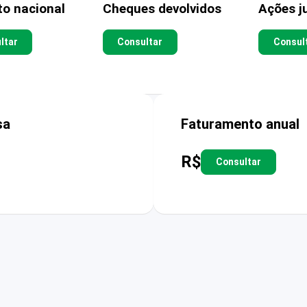
to nacional
Cheques devolvidos
Ações ju
ltar
Consultar
Consul
sa
Faturamento anual
R$
Consultar