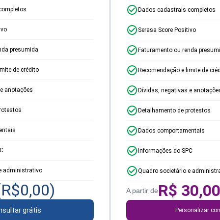
completos
Dados cadastrais completos
ivo
Serasa Score Positivo
nda presumida
Faturamento ou renda presum
ite de crédito
Recomendação e limite de créd
 e anotações
Dívidas, negativas e anotaçõe
rotestos
Detalhamento de protestos
ntais
Dados comportamentais
PC
Informações do SPC
e administrativo
Quadro societário e administr
(R$
0,00
)
R$
30,0
A partir de
sultar grátis
Personalizar con