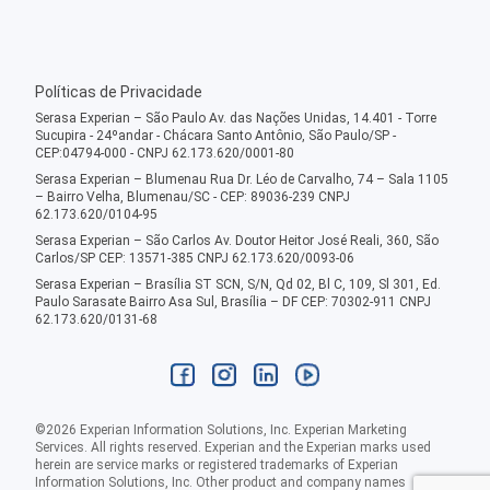
Políticas de Privacidade
Serasa Experian – São Paulo Av. das Nações Unidas, 14.401 - Torre
Sucupira - 24ºandar - Chácara Santo Antônio, São Paulo/SP -
CEP:04794-000 - CNPJ 62.173.620/0001-80
Serasa Experian – Blumenau Rua Dr. Léo de Carvalho, 74 – Sala 1105
– Bairro Velha, Blumenau/SC - CEP: 89036-239 CNPJ
62.173.620/0104-95
Serasa Experian – São Carlos Av. Doutor Heitor José Reali, 360, São
Carlos/SP CEP: 13571-385 CNPJ 62.173.620/0093-06
Serasa Experian – Brasília ST SCN, S/N, Qd 02, Bl C, 109, Sl 301, Ed.
Paulo Sarasate Bairro Asa Sul, Brasília – DF CEP: 70302-911 CNPJ
62.173.620/0131-68
©
2026
Experian Information Solutions, Inc. Experian Marketing
Services. All rights reserved. Experian and the Experian marks used
herein are service marks or registered trademarks of Experian
Information Solutions, Inc. Other product and company names