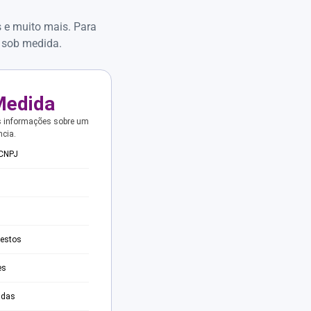
s e muito mais. Para
 sob medida.
Medida
s informações sobre um
ncia.
 CNPJ
testos
es
adas