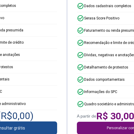
completos
Dados cadastrais completos
ivo
Serasa Score Positivo
nda presumida
Faturamento ou renda presum
ite de crédito
Recomendação e limite de créd
 e anotações
Dívidas, negativas e anotaçõe
rotestos
Detalhamento de protestos
ntais
Dados comportamentais
PC
Informações do SPC
e administrativo
Quadro societário e administr
(R$
0,00
)
R$
30,0
A partir de
sultar grátis
Personalizar con