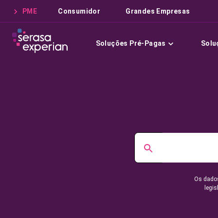
PME
Consumidor
Grandes Empresas
Soluções Pré-Pagas
Solu
Os dados
legis