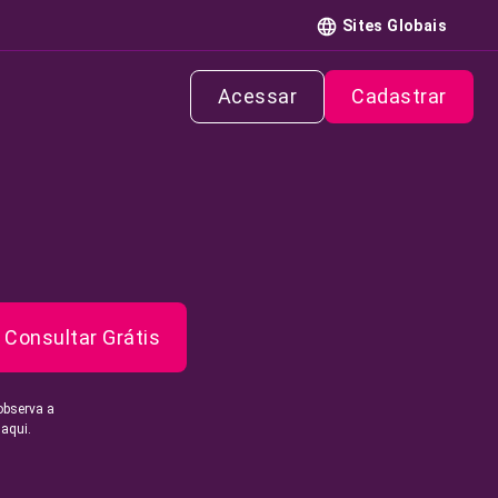
Sites Globais
Acessar
Cadastrar
Consultar Grátis
observa a
 aqui.