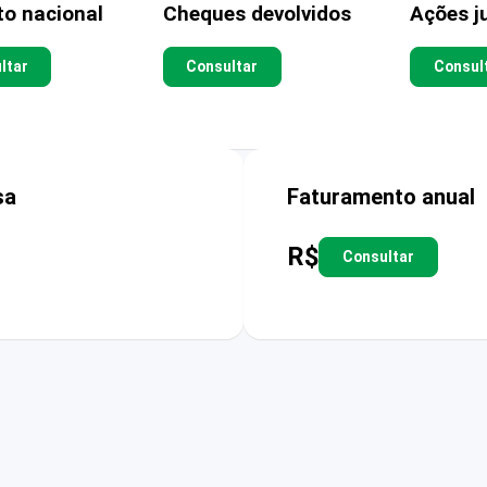
to nacional
Cheques devolvidos
Ações ju
ltar
Consultar
Consul
sa
Faturamento anual
R$
Consultar