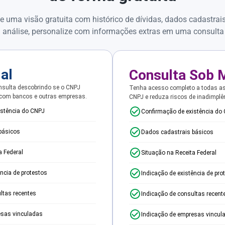
e uma visão gratuita com histórico de dívidas, dados cadastrai
 análise, personalize com informações extras em uma consulta
ial
Consulta Sob 
sulta descobrindo se o CNPJ
Tenha acesso completo a todas a
 com bancos e outras empresas.
CNPJ e reduza riscos de inadimplê
istência do CNPJ
Confirmação de existência do
básicos
Dados cadastrais básicos
a Federal
Situação na Receita Federal
ência de protestos
Indicação de existência de pro
ltas recentes
Indicação de consultas recent
esas vinculadas
Indicação de empresas vincul