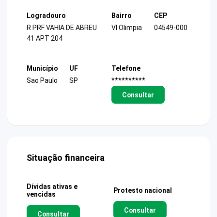
Logradouro
Bairro
CEP
R PRF VAHIA DE ABREU
Vl Olimpia
04549-000
41 APT 204
Município
UF
Telefone
Sao Paulo
SP
**********
Consultar
Situação financeira
Dívidas ativas e
Protesto nacional
vencidas
Consultar
Consultar