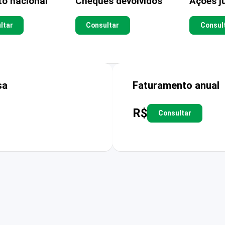
to nacional
Cheques devolvidos
Ações ju
ltar
Consultar
Consul
sa
Faturamento anual
R$
Consultar