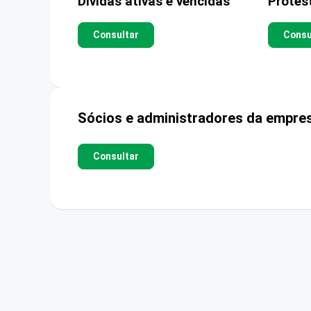
Dívidas ativas e vencidas
Protes
Consultar
Consu
Sócios e administradores da empre
Consultar