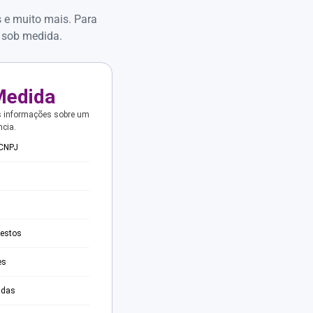
s e muito mais. Para
 sob medida.
Medida
s informações sobre um
ncia.
 CNPJ
testos
es
adas