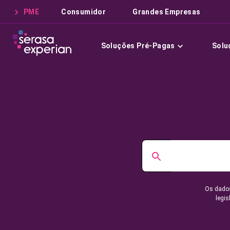
PME
Consumidor
Grandes Empresas
Soluções Pré-Pagas
Solu
Os dados
legis