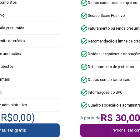
completos
Dados cadastrais completos
ivo
Serasa Score Positivo
nda presumida
Faturamento ou renda presum
ite de crédito
Recomendação e limite de créd
 e anotações
Dívidas, negativas e anotaçõe
rotestos
Detalhamento de protestos
ntais
Dados comportamentais
PC
Informações do SPC
e administrativo
Quadro societário e administr
(R$
0,00
)
R$
30,0
A partir de
sultar grátis
Personalizar con