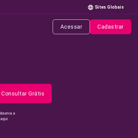
Sites Globais
Acessar
Cadastrar
Consultar Grátis
observa a
 aqui.