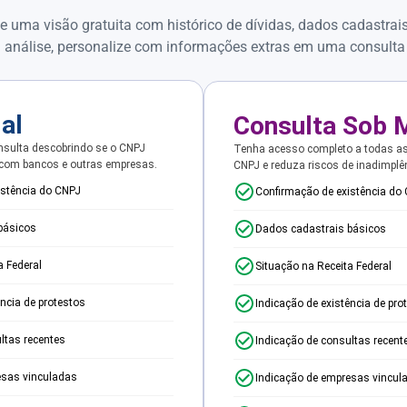
e uma visão gratuita com histórico de dívidas, dados cadastrai
 análise, personalize com informações extras em uma consulta
ial
Consulta Sob 
sulta descobrindo se o CNPJ
Tenha acesso completo a todas a
 com bancos e outras empresas.
CNPJ e reduza riscos de inadimplê
istência do CNPJ
Confirmação de existência do
básicos
Dados cadastrais básicos
a Federal
Situação na Receita Federal
ência de protestos
Indicação de existência de pro
ltas recentes
Indicação de consultas recent
esas vinculadas
Indicação de empresas vincul