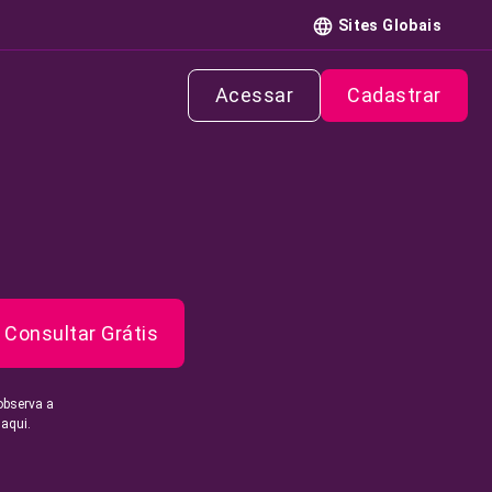
Sites Globais
Acessar
Cadastrar
Consultar Grátis
observa a
 aqui.