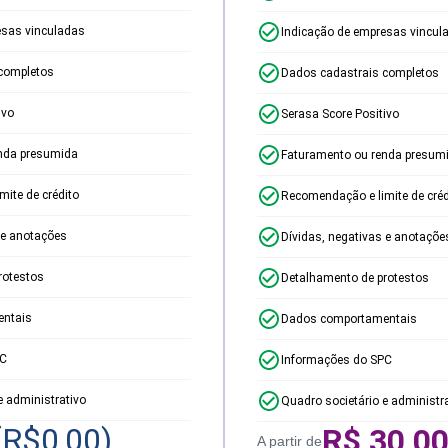
esas vinculadas
Indicação de empresas vincul
completos
Dados cadastrais completos
ivo
Serasa Score Positivo
nda presumida
Faturamento ou renda presum
ite de crédito
Recomendação e limite de créd
 e anotações
Dívidas, negativas e anotaçõe
rotestos
Detalhamento de protestos
ntais
Dados comportamentais
PC
Informações do SPC
e administrativo
Quadro societário e administr
(R$
0,00
)
R$
30,0
A partir de