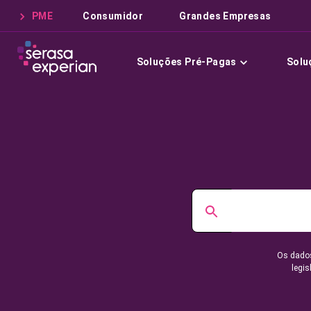
PME
Consumidor
Grandes Empresas
Soluções Pré-Pagas
Solu
Os dados
legis