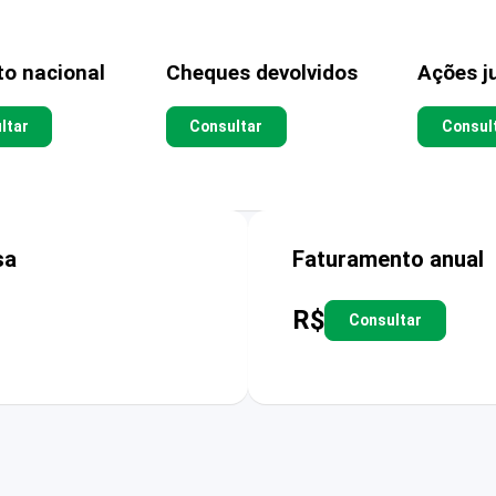
to nacional
Cheques devolvidos
Ações ju
ltar
Consultar
Consul
sa
Faturamento anual
R$
Consultar