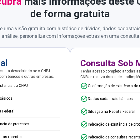
ubra
mais informações deste
de forma gratuita
e uma visão gratuita com histórico de dívidas, dados cadastrai
 análise, personalize com informações extras em uma consulta
ial
Consulta Sob 
sulta descobrindo se o CNPJ
Tenha acesso completo a todas a
 com bancos e outras empresas.
CNPJ e reduza riscos de inadimplê
istência do CNPJ
Confirmação de existência do
básicos
Dados cadastrais básicos
a Federal
Situação na Receita Federal
ência de protestos
Indicação de existência de pro
ltas recentes
Indicação de consultas recent