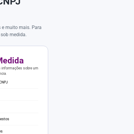
 CNPJ
s e muito mais. Para
 sob medida.
Medida
s informações sobre um
ncia.
 CNPJ
testos
es