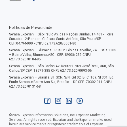
Políticas de Privacidade
Serasa Experian – São Paulo Av. das Nações Unidas, 14.401 - Torre
Sucupira - 24ºandar - Chácara Santo Antônio, São Paulo/SP -
CEP:04794-000 - CNPJ 62.173.620/0001-80
Serasa Experian – Blumenau Rua Dr. Léo de Carvalho, 74 – Sala 1105
– Bairro Velha, Blumenau/SC - CEP: 89036-239 CNPJ
62.173.620/0104-95
Serasa Experian – São Carlos Av. Doutor Heitor José Reali, 360, São
Carlos/SP CEP: 13571-385 CNPJ 62.173.620/0093-06
Serasa Experian – Brasília ST SCN, S/N, Qd 02, Bl C, 109, Sl 301, Ed.
Paulo Sarasate Bairro Asa Sul, Brasília – DF CEP: 70302-911 CNPJ
62.173.620/0131-68
©
2026
Experian Information Solutions, Inc. Experian Marketing
Services. All rights reserved. Experian and the Experian marks used
herein are service marks or registered trademarks of Experian