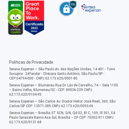
Políticas de Privacidade
Serasa Experian – São Paulo Av. das Nações Unidas, 14.401 - Torre
Sucupira - 24ºandar - Chácara Santo Antônio, São Paulo/SP -
CEP:04794-000 - CNPJ 62.173.620/0001-80
Serasa Experian – Blumenau Rua Dr. Léo de Carvalho, 74 – Sala 1105
– Bairro Velha, Blumenau/SC - CEP: 89036-239 CNPJ
62.173.620/0104-95
Serasa Experian – São Carlos Av. Doutor Heitor José Reali, 360, São
Carlos/SP CEP: 13571-385 CNPJ 62.173.620/0093-06
Serasa Experian – Brasília ST SCN, S/N, Qd 02, Bl C, 109, Sl 301, Ed.
Paulo Sarasate Bairro Asa Sul, Brasília – DF CEP: 70302-911 CNPJ
62.173.620/0131-68