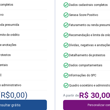
completos
Dados cadastrais completos
ivo
Serasa Score Positivo
nda presumida
Faturamento ou renda presum
ite de crédito
Recomendação e limite de créd
 e anotações
Dívidas, negativas e anotaçõe
rotestos
Detalhamento de protestos
ntais
Dados comportamentais
PC
Informações do SPC
e administrativo
Quadro societário e administr
(R$
0,00
)
R$
30,0
A partir de
sultar grátis
Personalizar con