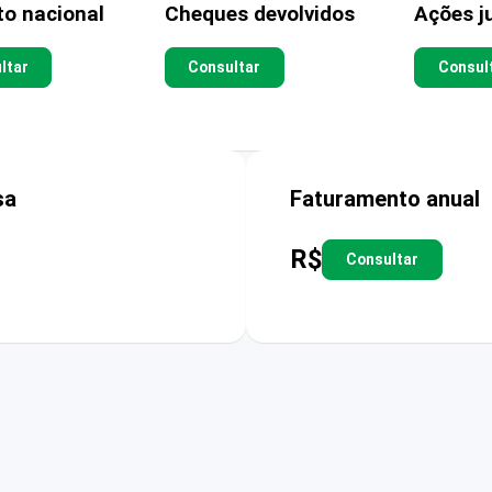
to nacional
Cheques devolvidos
Ações ju
ltar
Consultar
Consul
sa
Faturamento anual
R$
Consultar