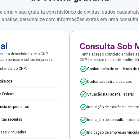
e uma visão gratuita com histórico de dívidas, dados cadastrai
 análise, personalize com informações extras em uma consulta
ial
Consulta Sob 
sulta descobrindo se o CNPJ
Tenha acesso completo a todas a
 com bancos e outras empresas.
CNPJ e reduza riscos de inadimplê
istência do CNPJ
Confirmação de existência do
básicos
Dados cadastrais básicos
a Federal
Situação na Receita Federal
ência de protestos
Indicação de existência de pro
ltas recentes
Indicação de consultas recent
esas vinculadas
Indicação de empresas vincul