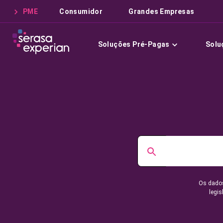
PME
Consumidor
Grandes Empresas
Soluções Pré-Pagas
Solu
Os dados
legis