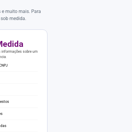
s e muito mais. Para
 sob medida.
Medida
s informações sobre um
ncia.
 CNPJ
testos
es
adas