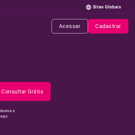
Sites Globais
Acessar
Cadastrar
Consultar Grátis
observa a
 aqui.