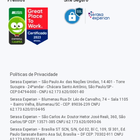
Políticas de Privacidade
Serasa Experian – São Paulo Av. das Nações Unidas, 14.401 - Torre
Sucupira - 24ºandar - Chácara Santo Antônio, São Paulo/SP -
CEP:04794-000 - CNPJ 62.173.620/0001-80
Serasa Experian – Blumenau Rua Dr. Léo de Carvalho, 74 – Sala 1105
– Bairro Velha, Blumenau/SC - CEP: 89036-239 CNPJ
62.173.620/0104-95
Serasa Experian – São Carlos Av. Doutor Heitor José Reali, 360, São
Carlos/SP CEP: 13571-385 CNPJ 62.173.620/0093-06
Serasa Experian – Brasília ST SCN, S/N, Qd 02, Bl C, 109, Sl 301, Ed.
Paulo Sarasate Bairro Asa Sul, Brasília – DF CEP: 70302-911 CNPJ
62.173.620/0131-68