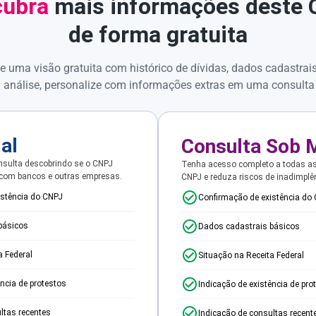
ubra
mais informações deste
de forma gratuita
e uma visão gratuita com histórico de dívidas, dados cadastrai
 análise, personalize com informações extras em uma consulta
ial
Consulta Sob 
sulta descobrindo se o CNPJ
Tenha acesso completo a todas a
 com bancos e outras empresas.
CNPJ e reduza riscos de inadimplê
istência do CNPJ
Confirmação de existência do
básicos
Dados cadastrais básicos
a Federal
Situação na Receita Federal
ência de protestos
Indicação de existência de pro
ltas recentes
Indicação de consultas recent