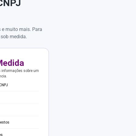
 CNPJ
s e muito mais. Para
 sob medida.
Medida
s informações sobre um
ncia.
 CNPJ
testos
es