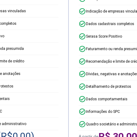
esas vinculadas
Indicação de empresas vincul
completos
Dados cadastrais completos
ivo
Serasa Score Positivo
nda presumida
Faturamento ou renda presum
ite de crédito
Recomendação e limite de créd
 e anotações
Dívidas, negativas e anotaçõe
rotestos
Detalhamento de protestos
ntais
Dados comportamentais
PC
Informações do SPC
e administrativo
Quadro societário e administr
(R$
0,00
)
R$
30,0
A partir de