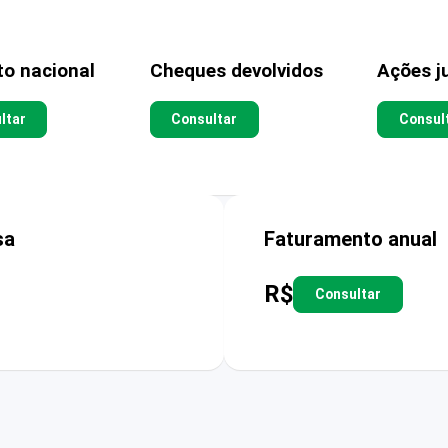
to nacional
Cheques devolvidos
Ações ju
ltar
Consultar
Consul
sa
Faturamento anual
R$
Consultar