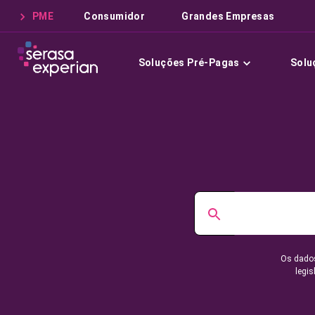
PME
Consumidor
Grandes Empresas
Soluções Pré-Pagas
Solu
Os dados
legis