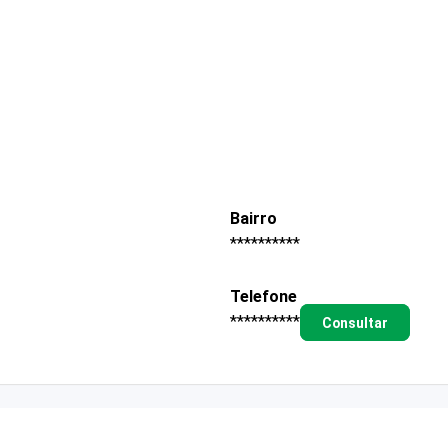
Bairro
**********
Telefone
**********
Consultar