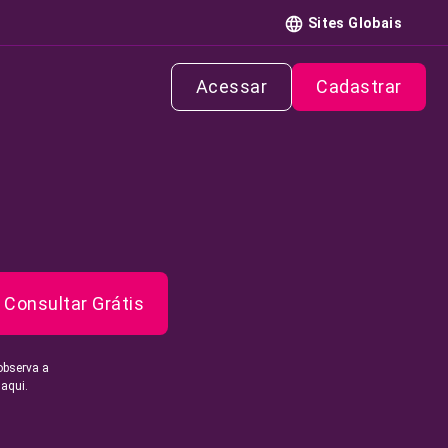
Sites Globais
Acessar
Cadastrar
Consultar Grátis
observa a
 aqui.