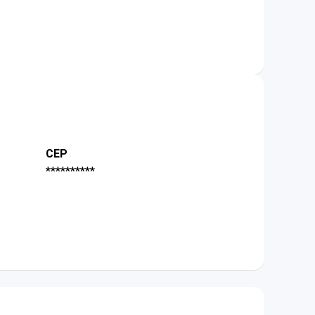
CEP
**********