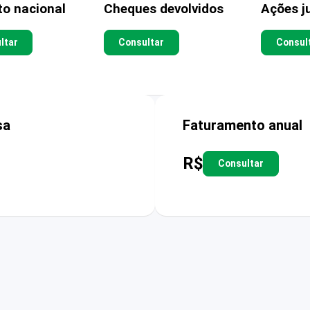
to nacional
Cheques devolvidos
Ações ju
ltar
Consultar
Consul
sa
Faturamento anual
R$
Consultar