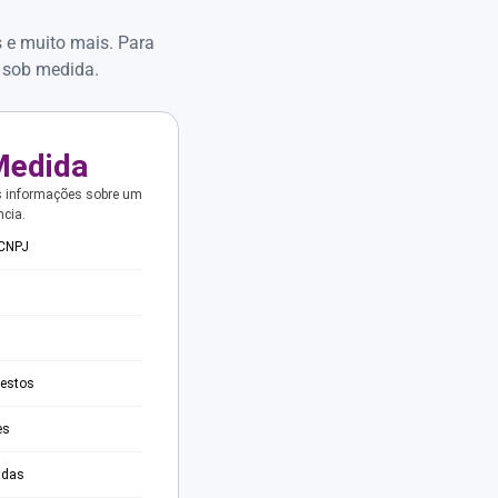
s e muito mais. Para
 sob medida.
Medida
s informações sobre um
ncia.
 CNPJ
testos
es
adas