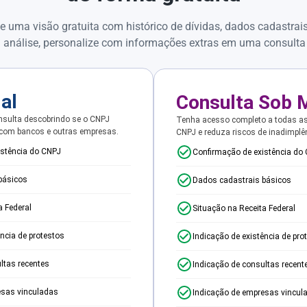
e uma visão gratuita com histórico de dívidas, dados cadastrai
 análise, personalize com informações extras em uma consulta
ial
Consulta Sob 
sulta descobrindo se o CNPJ
Tenha acesso completo a todas a
 com bancos e outras empresas.
CNPJ e reduza riscos de inadimplê
istência do CNPJ
Confirmação de existência do
básicos
Dados cadastrais básicos
a Federal
Situação na Receita Federal
ência de protestos
Indicação de existência de pro
ltas recentes
Indicação de consultas recent
esas vinculadas
Indicação de empresas vincul