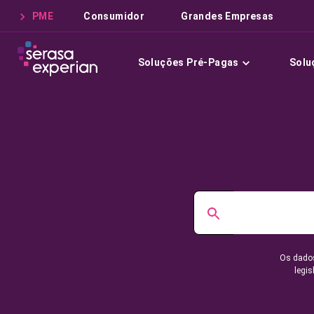
PME
Consumidor
Grandes Empresas
Soluções Pré-Pagas
Solu
Os dados
legis