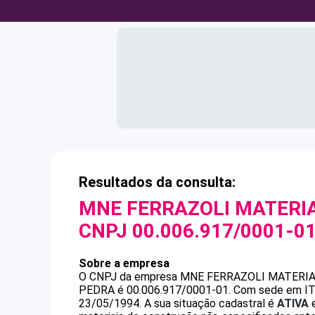
Resultados da consulta:
MNE FERRAZOLI MATERIA
CNPJ
00.006.917/0001-0
Sobre a empresa
O CNPJ da empresa
MNE FERRAZOLI MATERIA
PEDRA
é
00.006.917/0001-01
.
Com sede em ITA
23/05/1994.
A sua situação cadastral é
ATIVA
e