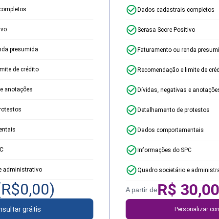
completos
Dados cadastrais completos
ivo
Serasa Score Positivo
nda presumida
Faturamento ou renda presum
ite de crédito
Recomendação e limite de créd
 e anotações
Dívidas, negativas e anotaçõe
rotestos
Detalhamento de protestos
ntais
Dados comportamentais
PC
Informações do SPC
e administrativo
Quadro societário e administr
(R$
0,00
)
R$
30,0
A partir de
sultar grátis
Personalizar con