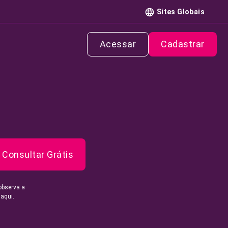
Sites Globais
Acessar
Cadastrar
Consultar Grátis
observa a
 aqui.