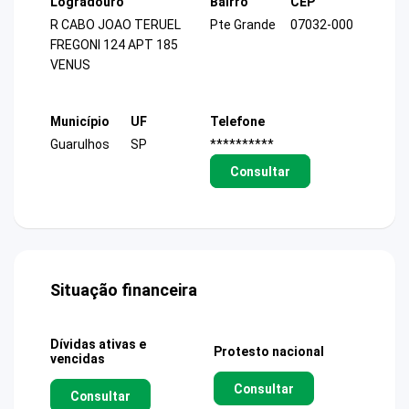
Logradouro
Bairro
CEP
R CABO JOAO TERUEL
Pte Grande
07032-000
FREGONI 124 APT 185
VENUS
Município
UF
Telefone
Guarulhos
SP
**********
Consultar
Situação financeira
Dívidas ativas e
Protesto nacional
vencidas
Consultar
Consultar