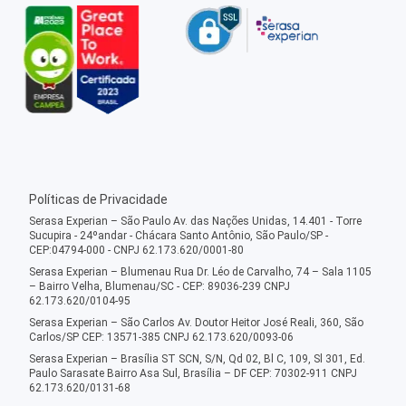
Políticas de Privacidade
Serasa Experian – São Paulo Av. das Nações Unidas, 14.401 - Torre
Sucupira - 24ºandar - Chácara Santo Antônio, São Paulo/SP -
CEP:04794-000 - CNPJ 62.173.620/0001-80
Serasa Experian – Blumenau Rua Dr. Léo de Carvalho, 74 – Sala 1105
– Bairro Velha, Blumenau/SC - CEP: 89036-239 CNPJ
62.173.620/0104-95
Serasa Experian – São Carlos Av. Doutor Heitor José Reali, 360, São
Carlos/SP CEP: 13571-385 CNPJ 62.173.620/0093-06
Serasa Experian – Brasília ST SCN, S/N, Qd 02, Bl C, 109, Sl 301, Ed.
Paulo Sarasate Bairro Asa Sul, Brasília – DF CEP: 70302-911 CNPJ
62.173.620/0131-68