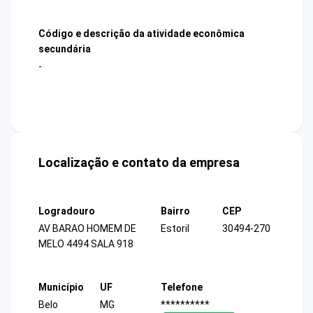
Código e descrição da atividade econômica
secundária
-
Localização e contato da empresa
Logradouro
Bairro
CEP
AV BARAO HOMEM DE
Estoril
30494-270
MELO 4494 SALA 918
Município
UF
Telefone
Belo
MG
**********