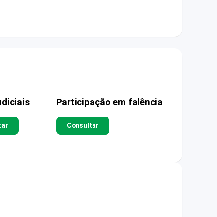
diciais
Participação em falência
tar
Consultar