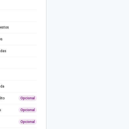
testos
es
adas
ida
ito
Opcional
s
Opcional
Opcional