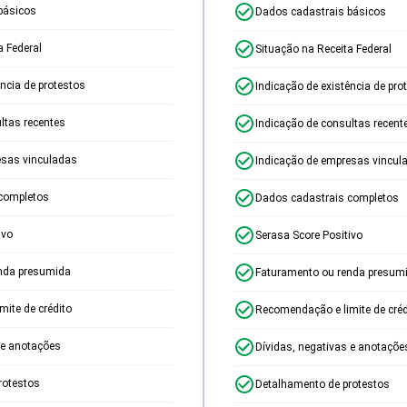
básicos
Dados cadastrais básicos
a Federal
Situação na Receita Federal
ência de protestos
Indicação de existência de pro
ltas recentes
Indicação de consultas recent
esas vinculadas
Indicação de empresas vincul
completos
Dados cadastrais completos
ivo
Serasa Score Positivo
nda presumida
Faturamento ou renda presum
ite de crédito
Recomendação e limite de créd
 e anotações
Dívidas, negativas e anotaçõe
rotestos
Detalhamento de protestos