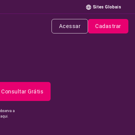
Sites Globais
Acessar
Cadastrar
Consultar Grátis
observa a
 aqui.