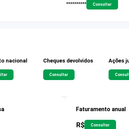
**********
Consultar
to nacional
Cheques devolvidos
Ações ju
ltar
Consultar
Consul
sa
Faturamento anual
R$
Consultar