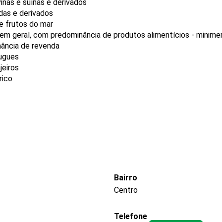
nas e suínas e derivados
das e derivados
e frutos do mar
 em geral, com predominância de produtos alimentícios - minim
nância de revenda
ougues
jeiros
rico
Bairro
Centro
Telefone