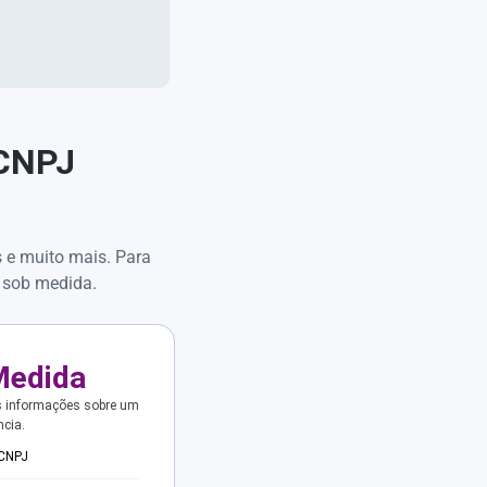
 CNPJ
s e muito mais. Para
 sob medida.
Medida
s informações sobre um
ncia.
 CNPJ