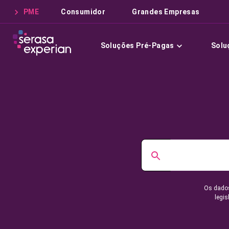
PME
Consumidor
Grandes Empresas
Soluções Pré-Pagas
Solu
Os dados
legis