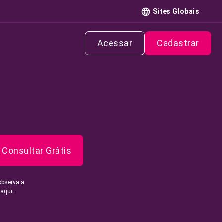
Sites Globais
Acessar
Cadastrar
Consultar Grátis
observa a
 aqui.