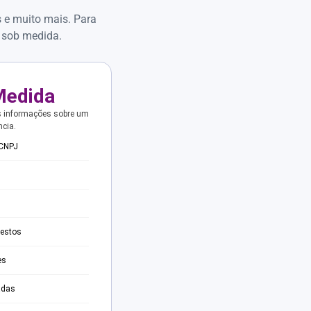
s e muito mais. Para
 sob medida.
Medida
s informações sobre um
ncia.
 CNPJ
testos
es
adas