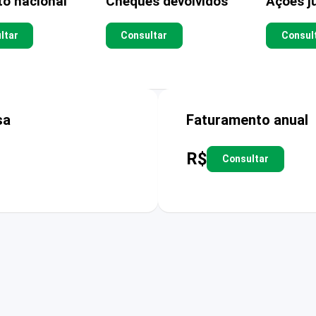
to nacional
Cheques devolvidos
Ações ju
ltar
Consultar
Consul
sa
Faturamento anual
R$
Consultar