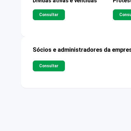
Dívidas ativas e vencidas
Protes
Consultar
Consu
Sócios e administradores da empre
Consultar