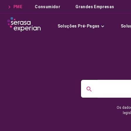
PME
Consumidor
Grandes Empresas
Soluções Pré-Pagas
Solu
Os dados
legis