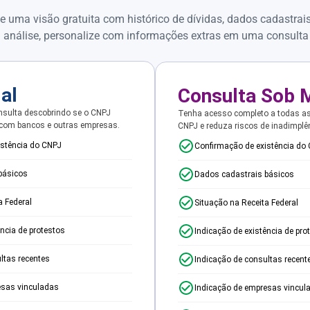
e uma visão gratuita com histórico de dívidas, dados cadastrai
 análise, personalize com informações extras em uma consulta
ial
Consulta Sob 
sulta descobrindo se o CNPJ
Tenha acesso completo a todas a
 com bancos e outras empresas.
CNPJ e reduza riscos de inadimplê
istência do CNPJ
Confirmação de existência do
básicos
Dados cadastrais básicos
a Federal
Situação na Receita Federal
ência de protestos
Indicação de existência de pro
ltas recentes
Indicação de consultas recent
esas vinculadas
Indicação de empresas vincul