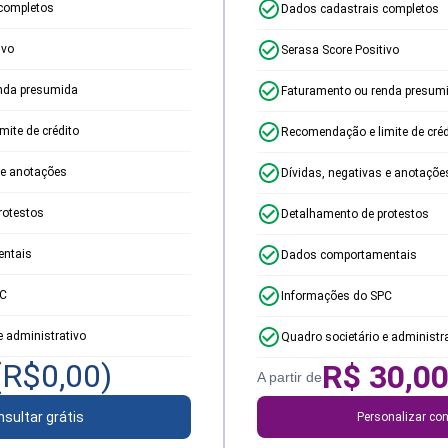
completos
Dados cadastrais completos
ivo
Serasa Score Positivo
nda presumida
Faturamento ou renda presum
ite de crédito
Recomendação e limite de créd
 e anotações
Dívidas, negativas e anotaçõe
rotestos
Detalhamento de protestos
ntais
Dados comportamentais
PC
Informações do SPC
e administrativo
Quadro societário e administr
(R$
0,00
)
R$
30,0
A partir de
sultar grátis
Personalizar con