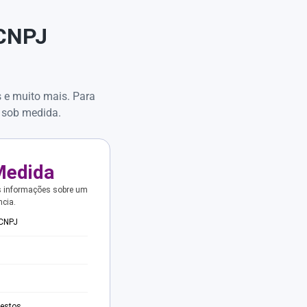
 CNPJ
s e muito mais. Para
 sob medida.
Medida
s informações sobre um
ncia.
 CNPJ
testos