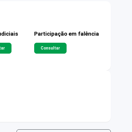
diciais
Participação em falência
tar
Consultar