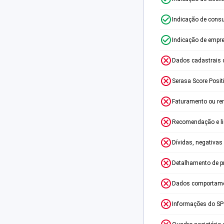
Indicação de consu
Indicação de empr
Dados cadastrais 
Serasa Score Posit
Faturamento ou re
Recomendação e lim
Dívidas, negativas
Detalhamento de p
Dados comportame
Informações do S