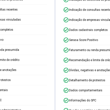
ltas recentes
Indicação de consultas recent
esas vinculadas
Indicação de empresas vincul
completos
Dados cadastrais completos
ivo
Serasa Score Positivo
nda presumida
Faturamento ou renda presum
ite de crédito
Recomendação e limite de créd
 e anotações
Dívidas, negativas e anotaçõe
rotestos
Detalhamento de protestos
ntais
Dados comportamentais
PC
Informações do SPC