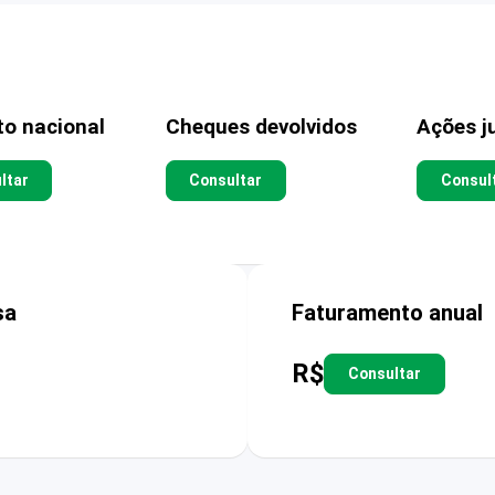
to nacional
Cheques devolvidos
Ações ju
ltar
Consultar
Consul
sa
Faturamento anual
R$
Consultar