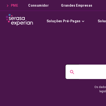
PME
Consumidor
Grandes Empresas
Soluções Pré-Pagas
Solu
Os dados
legis