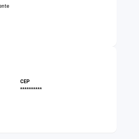
mente
CEP
**********