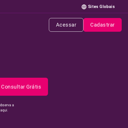
Sites Globais
Acessar
Cadastrar
Consultar Grátis
observa a
 aqui.