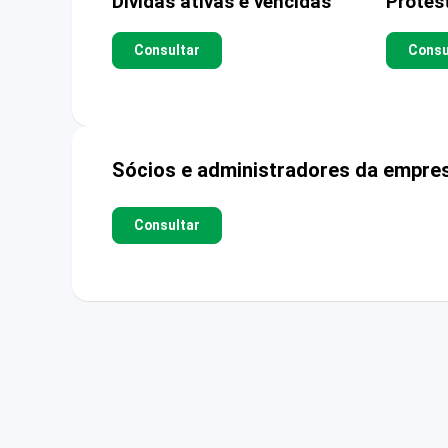
Dívidas ativas e vencidas
Protes
Consultar
Consu
Sócios e administradores da empre
Consultar