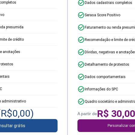
completos
Dados cadastrais completos
ivo
Serasa Score Positivo
nda presumida
Faturamento ou renda presum
ite de crédito
Recomendação e limite de créd
 e anotações
Dívidas, negativas e anotaçõe
rotestos
Detalhamento de protestos
ntais
Dados comportamentais
PC
Informações do SPC
e administrativo
Quadro societário e administr
(R$
0,00
)
R$
30,0
A partir de
sultar grátis
Personalizar con