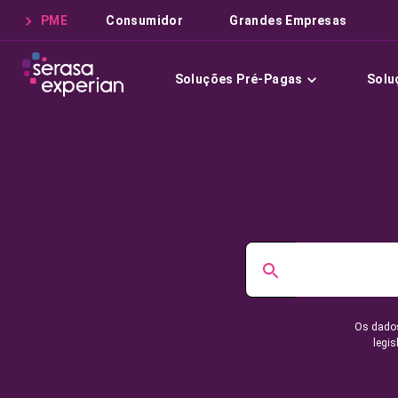
PME
Consumidor
Grandes Empresas
Soluções Pré-Pagas
Solu
Os dados
legis