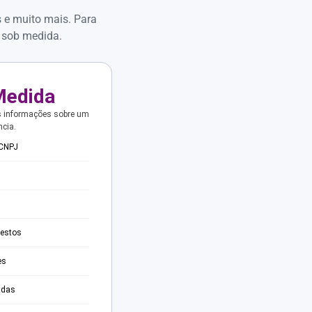
s e muito mais. Para
 sob medida.
Medida
s informações sobre um
ncia.
 CNPJ
testos
es
adas