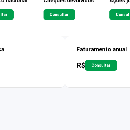
to nacional
Cheques devolvidos
Ações ju
ltar
Consultar
Consul
sa
Faturamento anual
R$
Consultar