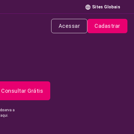
Sites Globais
Acessar
Cadastrar
Consultar Grátis
observa a
 aqui.