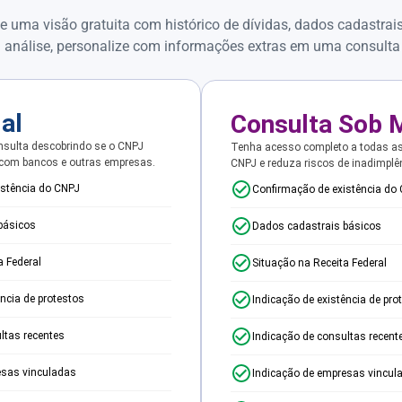
e uma visão gratuita com histórico de dívidas, dados cadastrai
 análise, personalize com informações extras em uma consulta
ial
Consulta Sob 
sulta descobrindo se o CNPJ
Tenha acesso completo a todas a
 com bancos e outras empresas.
CNPJ e reduza riscos de inadimplê
istência do CNPJ
Confirmação de existência do
básicos
Dados cadastrais básicos
a Federal
Situação na Receita Federal
ência de protestos
Indicação de existência de pro
ltas recentes
Indicação de consultas recent
esas vinculadas
Indicação de empresas vincul