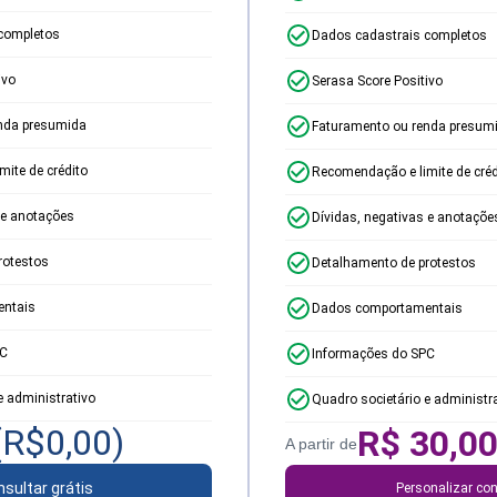
completos
Dados cadastrais completos
ivo
Serasa Score Positivo
nda presumida
Faturamento ou renda presum
ite de crédito
Recomendação e limite de créd
 e anotações
Dívidas, negativas e anotaçõe
rotestos
Detalhamento de protestos
ntais
Dados comportamentais
PC
Informações do SPC
e administrativo
Quadro societário e administr
(R$
0,00
)
R$
30,0
A partir de
sultar grátis
Personalizar con