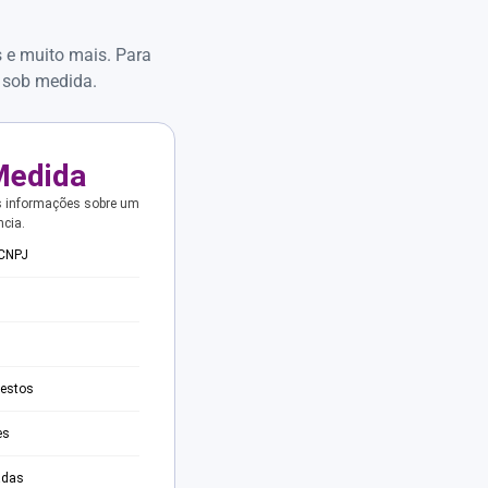
s e muito mais. Para
 sob medida.
Medida
s informações sobre um
ncia.
 CNPJ
testos
es
adas