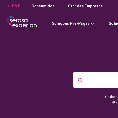
PME
Consumidor
Grandes Empresas
Soluções Pré-Pagas
Solu
Os dados
legis