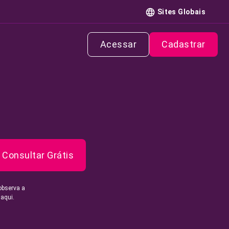
Sites Globais
Acessar
Cadastrar
Consultar Grátis
observa a
 aqui.