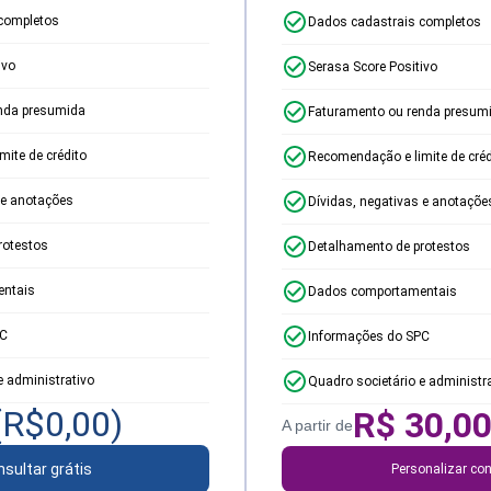
completos
Dados cadastrais completos
ivo
Serasa Score Positivo
nda presumida
Faturamento ou renda presum
ite de crédito
Recomendação e limite de créd
 e anotações
Dívidas, negativas e anotaçõe
rotestos
Detalhamento de protestos
ntais
Dados comportamentais
PC
Informações do SPC
e administrativo
Quadro societário e administr
(R$
0,00
)
R$
30,0
A partir de
sultar grátis
Personalizar con