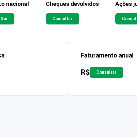
to nacional
Cheques devolvidos
Ações ju
ltar
Consultar
Consul
sa
Faturamento anual
R$
Consultar