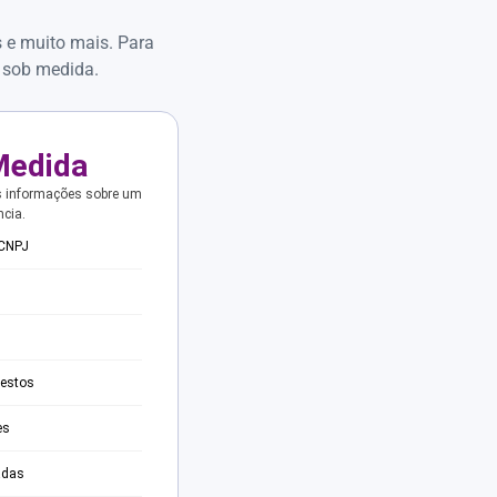
s e muito mais. Para
 sob medida.
Medida
s informações sobre um
ncia.
 CNPJ
testos
es
adas