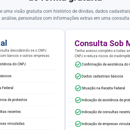
e uma visão gratuita com histórico de dívidas, dados cadastrai
 análise, personalize com informações extras em uma consulta
ial
Consulta Sob 
sulta descobrindo se o CNPJ
Tenha acesso completo a todas a
 com bancos e outras empresas.
CNPJ e reduza riscos de inadimplê
istência do CNPJ
Confirmação de existência do
básicos
Dados cadastrais básicos
a Federal
Situação na Receita Federal
ência de protestos
Indicação de existência de pro
ltas recentes
Indicação de consultas recent
esas vinculadas
Indicação de empresas vincul