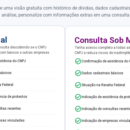
e uma visão gratuita com histórico de dívidas, dados cadastrai
 análise, personalize com informações extras em uma consulta
ial
Consulta Sob 
sulta descobrindo se o CNPJ
Tenha acesso completo a todas a
 com bancos e outras empresas.
CNPJ e reduza riscos de inadimplê
istência do CNPJ
Confirmação de existência do
básicos
Dados cadastrais básicos
a Federal
Situação na Receita Federal
ência de protestos
Indicação de existência de pro
ltas recentes
Indicação de consultas recent
esas vinculadas
Indicação de empresas vincul