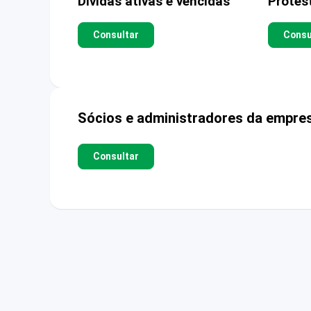
Dívidas ativas e vencidas
Protes
Consultar
Consu
Sócios e administradores da empre
Consultar