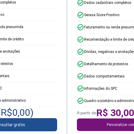
completos
Dados cadastrais completos
ivo
Serasa Score Positivo
nda presumida
Faturamento ou renda presum
ite de crédito
Recomendação e limite de créd
 e anotações
Dívidas, negativas e anotaçõe
rotestos
Detalhamento de protestos
ntais
Dados comportamentais
PC
Informações do SPC
e administrativo
Quadro societário e administr
(R$
0,00
)
R$
30,0
A partir de
sultar grátis
Personalizar con