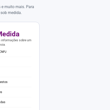
s e muito mais. Para
 sob medida.
Medida
s informações sobre um
ncia.
 CNPJ
testos
es
adas