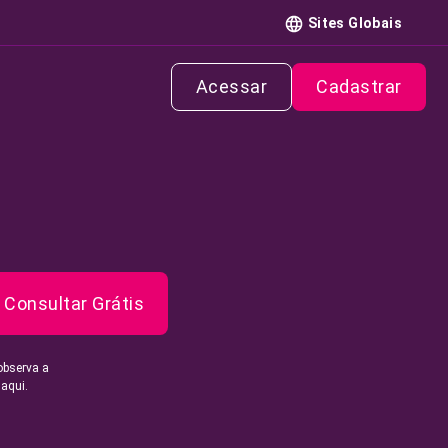
Sites Globais
Acessar
Cadastrar
Consultar Grátis
observa a
 aqui.