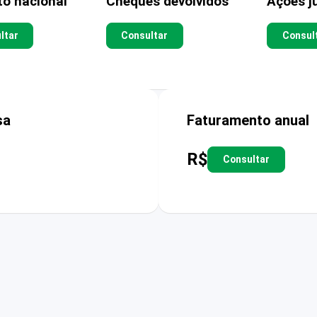
to nacional
Cheques devolvidos
Ações ju
ltar
Consultar
Consul
sa
Faturamento anual
R$
Consultar