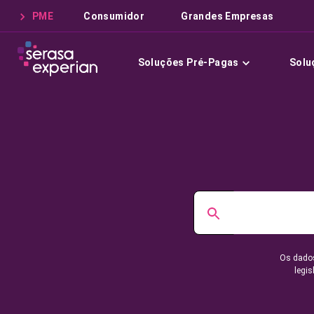
PME
Consumidor
Grandes Empresas
Soluções Pré-Pagas
Solu
Os dados
legis