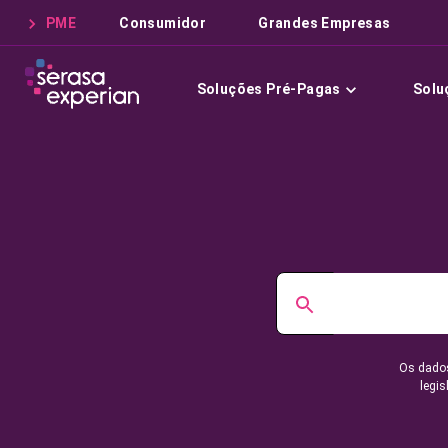
PME
Consumidor
Grandes Empresas
Soluções Pré-Pagas
Solu
Os dados
legis