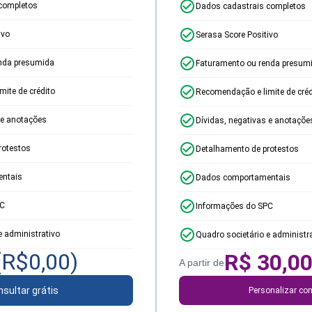
completos
Dados cadastrais completos
ivo
Serasa Score Positivo
nda presumida
Faturamento ou renda presum
ite de crédito
Recomendação e limite de créd
 e anotações
Dívidas, negativas e anotaçõe
rotestos
Detalhamento de protestos
ntais
Dados comportamentais
PC
Informações do SPC
e administrativo
Quadro societário e administr
(R$
0,00
)
R$
30,0
A partir de
sultar grátis
Personalizar con