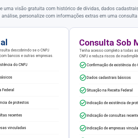
e uma visão gratuita com histórico de dívidas, dados cadastrai
 análise, personalize com informações extras em uma consulta
ial
Consulta Sob 
sulta descobrindo se o CNPJ
Tenha acesso completo a todas a
 com bancos e outras empresas.
CNPJ e reduza riscos de inadimplê
istência do CNPJ
Confirmação de existência do
básicos
Dados cadastrais básicos
a Federal
Situação na Receita Federal
ência de protestos
Indicação de existência de pro
ltas recentes
Indicação de consultas recent
esas vinculadas
Indicação de empresas vincul