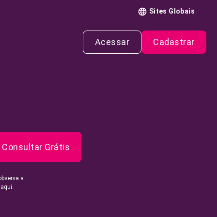
Sites Globais
Acessar
Cadastrar
Consultar Grátis
observa a
 aqui.