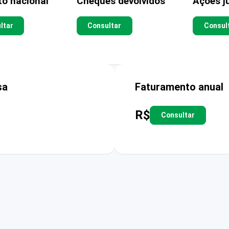
to nacional
Cheques devolvidos
Ações ju
ltar
Consultar
Consul
sa
Faturamento anual
R$
Consultar