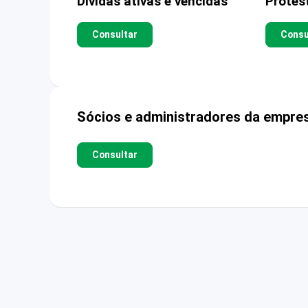
Dívidas ativas e vencidas
Protes
Consultar
Consu
Sócios e administradores da empre
Consultar