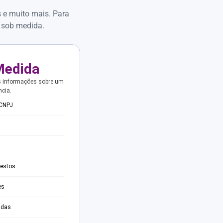
s e muito mais. Para
 sob medida.
Medida
s informações sobre um
ncia.
 CNPJ
testos
es
adas