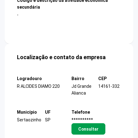
Código e descrição da atividade econômica
secundária
-
Localização e contato da empresa
Logradouro
Bairro
CEP
R ALCIDES DIAMO 220
Jd Grande
14161-332
Alianca
Município
UF
Telefone
Sertaozinho
SP
**********
Consultar