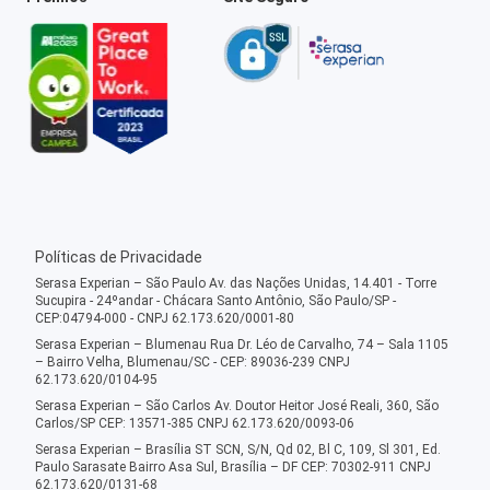
Políticas de Privacidade
Serasa Experian – São Paulo Av. das Nações Unidas, 14.401 - Torre
Sucupira - 24ºandar - Chácara Santo Antônio, São Paulo/SP -
CEP:04794-000 - CNPJ 62.173.620/0001-80
Serasa Experian – Blumenau Rua Dr. Léo de Carvalho, 74 – Sala 1105
– Bairro Velha, Blumenau/SC - CEP: 89036-239 CNPJ
62.173.620/0104-95
Serasa Experian – São Carlos Av. Doutor Heitor José Reali, 360, São
Carlos/SP CEP: 13571-385 CNPJ 62.173.620/0093-06
Serasa Experian – Brasília ST SCN, S/N, Qd 02, Bl C, 109, Sl 301, Ed.
Paulo Sarasate Bairro Asa Sul, Brasília – DF CEP: 70302-911 CNPJ
62.173.620/0131-68