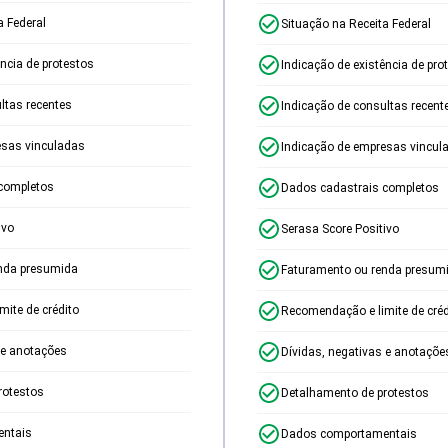
a Federal
Situação na Receita Federal
ência de protestos
Indicação de existência de pro
ltas recentes
Indicação de consultas recent
esas vinculadas
Indicação de empresas vincul
completos
Dados cadastrais completos
ivo
Serasa Score Positivo
nda presumida
Faturamento ou renda presum
ite de crédito
Recomendação e limite de créd
 e anotações
Dívidas, negativas e anotaçõe
rotestos
Detalhamento de protestos
ntais
Dados comportamentais