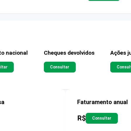
to nacional
Cheques devolvidos
Ações ju
ltar
Consultar
Consul
sa
Faturamento anual
R$
Consultar