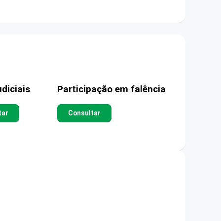
diciais
Participação em falência
tar
Consultar