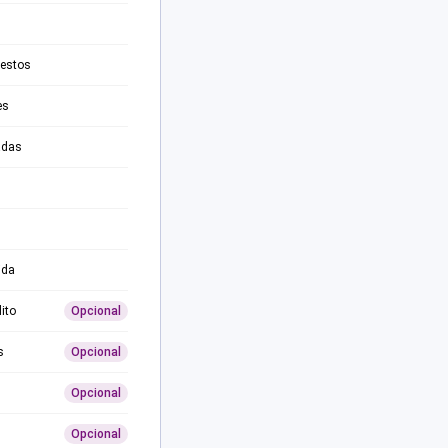
testos
es
adas
ida
ito
Opcional
s
Opcional
Opcional
Opcional