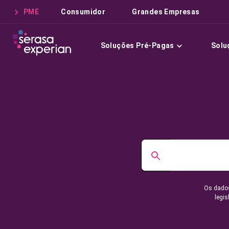
PME
Consumidor
Grandes Empresas
Soluções Pré-Pagas
Solu
Os dados
legis