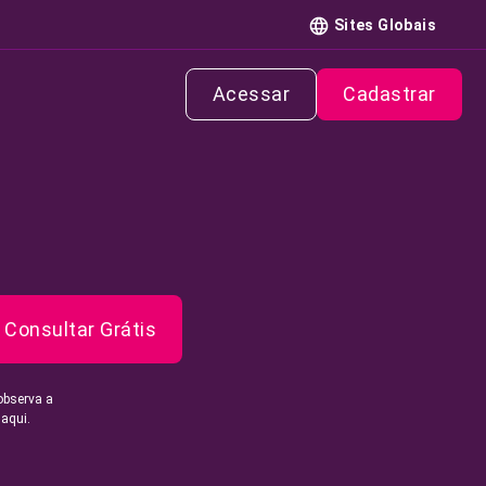
Sites Globais
Acessar
Cadastrar
Consultar Grátis
observa a
 aqui.