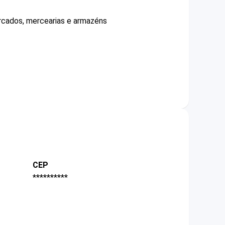
ercados, mercearias e armazéns
CEP
**********