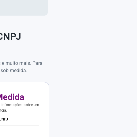
 CNPJ
s e muito mais. Para
 sob medida.
Medida
s informações sobre um
ncia.
 CNPJ