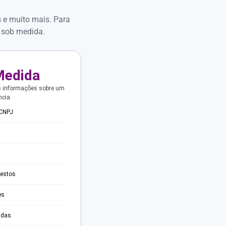
s e muito mais. Para
 sob medida.
Medida
s informações sobre um
ncia.
 CNPJ
testos
es
adas