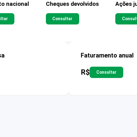
to nacional
Cheques devolvidos
Ações ju
ltar
Consultar
Consul
sa
Faturamento anual
R$
Consultar