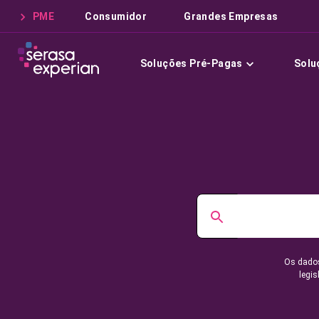
PME
Consumidor
Grandes Empresas
Soluções Pré-Pagas
Solu
Os dados
legis