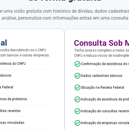
e uma visão gratuita com histórico de dívidas, dados cadastrai
 análise, personalize com informações extras em uma consulta
ial
Consulta Sob 
sulta descobrindo se o CNPJ
Tenha acesso completo a todas a
 com bancos e outras empresas.
CNPJ e reduza riscos de inadimplê
istência do CNPJ
Confirmação de existência do
básicos
Dados cadastrais básicos
a Federal
Situação na Receita Federal
ência de protestos
Indicação de existência de pro
ltas recentes
Indicação de consultas recent
esas vinculadas
Indicação de empresas vincul