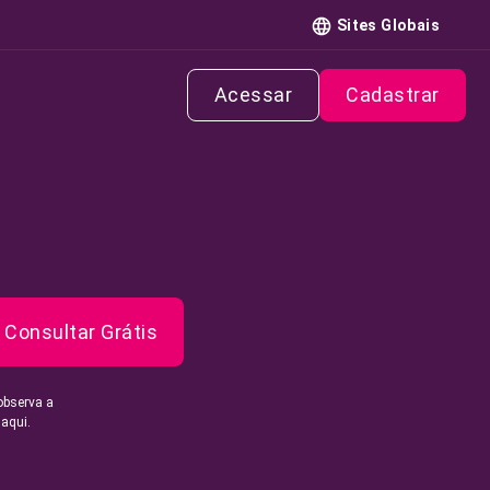
Sites Globais
Acessar
Cadastrar
Consultar Grátis
observa a
 aqui.