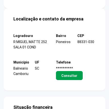
Localização e contato da empresa
Logradouro
Bairro
CEP
R MIGUEL MATTE 252
Pioneiros
88331-030
SALA 01 COND
Município
UF
Telefone
Balneario
SC
**********
Camboriu
Consultar
Situação financeira