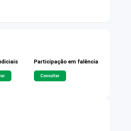
diciais
Participação em falência
tar
Consultar