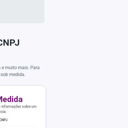
 CNPJ
s e muito mais. Para
 sob medida.
Medida
s informações sobre um
ncia.
 CNPJ