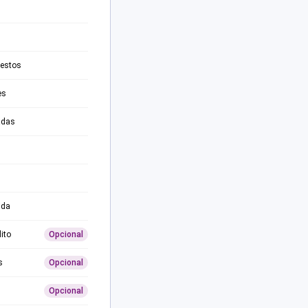
testos
es
adas
ida
ito
Opcional
s
Opcional
Opcional