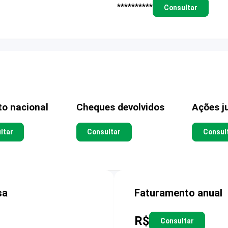
**********
Consultar
to nacional
Cheques devolvidos
Ações ju
ltar
Consultar
Consul
sa
Faturamento anual
R$
Consultar