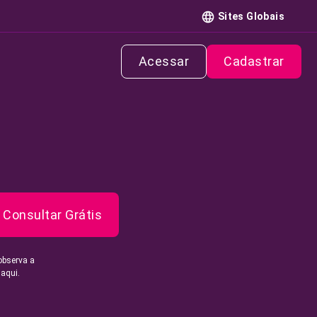
Sites Globais
Acessar
Cadastrar
Consultar Grátis
observa a
 aqui.