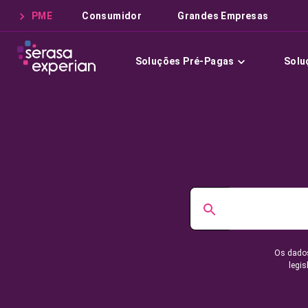
PME
Consumidor
Grandes Empresas
Soluções Pré-Pagas
Solu
Os dados
legis