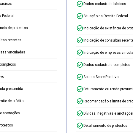
básicos
Dados cadastrais básicos
a Federal
Situação na Receita Federal
ência de protestos
Indicação de existência de pro
ltas recentes
Indicação de consultas recent
esas vinculadas
Indicação de empresas vincul
completos
Dados cadastrais completos
ivo
Serasa Score Positivo
nda presumida
Faturamento ou renda presum
ite de crédito
Recomendação e limite de créd
 e anotações
Dívidas, negativas e anotaçõe
rotestos
Detalhamento de protestos