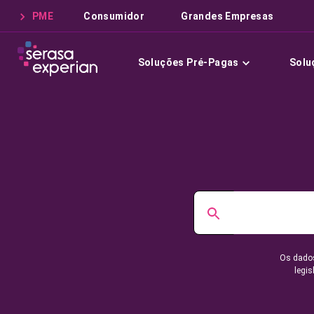
PME
Consumidor
Grandes Empresas
Soluções Pré-Pagas
Solu
Os dados
legis