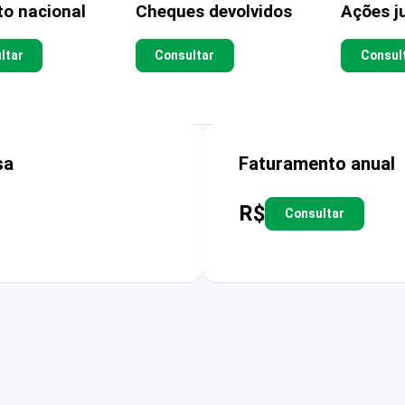
to nacional
Cheques devolvidos
Ações ju
ltar
Consultar
Consul
sa
Faturamento anual
R$
Consultar