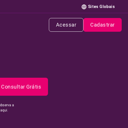
Sites Globais
Acessar
Cadastrar
Consultar Grátis
observa a
 aqui.