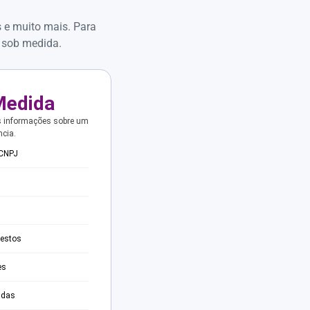
s e muito mais. Para
 sob medida.
Medida
s informações sobre um
ncia.
 CNPJ
testos
es
adas