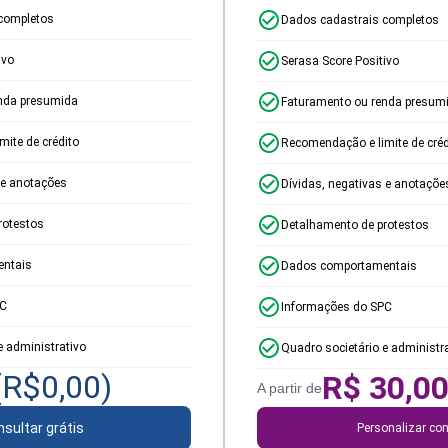
completos
Dados cadastrais completos
ivo
Serasa Score Positivo
nda presumida
Faturamento ou renda presum
ite de crédito
Recomendação e limite de créd
 e anotações
Dívidas, negativas e anotaçõe
rotestos
Detalhamento de protestos
ntais
Dados comportamentais
PC
Informações do SPC
e administrativo
Quadro societário e administr
(R$
0,00
)
R$
30,0
A partir de
sultar grátis
Personalizar con