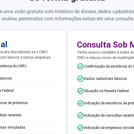
e uma visão gratuita com histórico de dívidas, dados cadastrai
 análise, personalize com informações extras em uma consulta
ial
Consulta Sob 
sulta descobrindo se o CNPJ
Tenha acesso completo a todas a
 com bancos e outras empresas.
CNPJ e reduza riscos de inadimplê
istência do CNPJ
Confirmação de existência do
básicos
Dados cadastrais básicos
a Federal
Situação na Receita Federal
ência de protestos
Indicação de existência de pro
ltas recentes
Indicação de consultas recent
esas vinculadas
Indicação de empresas vincul