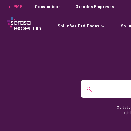
PME
Consumidor
Grandes Empresas
Soluções Pré-Pagas
Solu
Os dados
legis