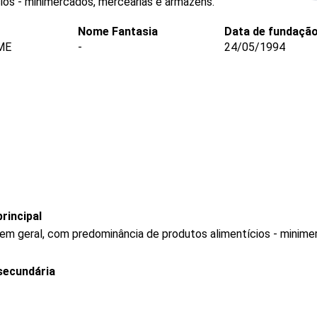
ios - minimercados, mercearias e armazéns.
Nome Fantasia
Data de fundaçã
ME
-
24/05/1994
rincipal
 em geral, com predominância de produtos alimentícios - minim
secundária