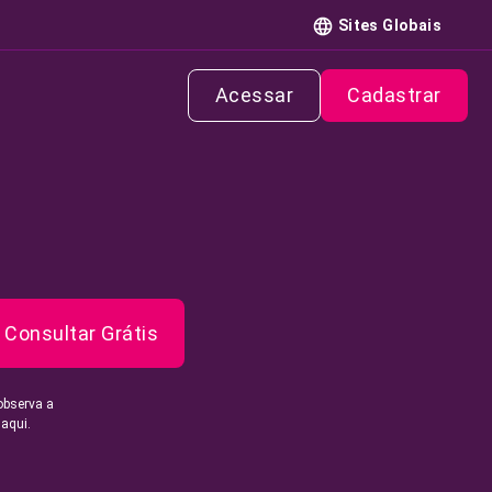
Sites Globais
Acessar
Cadastrar
Consultar Grátis
observa a
 aqui.