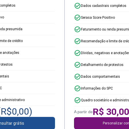
completos
Dados cadastrais completos
ivo
Serasa Score Positivo
nda presumida
Faturamento ou renda presum
ite de crédito
Recomendação e limite de créd
 e anotações
Dívidas, negativas e anotaçõe
rotestos
Detalhamento de protestos
ntais
Dados comportamentais
PC
Informações do SPC
e administrativo
Quadro societário e administr
(R$
0,00
)
R$
30,0
A partir de
sultar grátis
Personalizar con