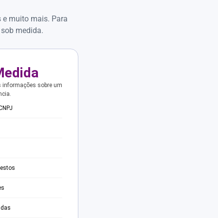
s e muito mais. Para
 sob medida.
Medida
s informações sobre um
ncia.
 CNPJ
testos
es
adas