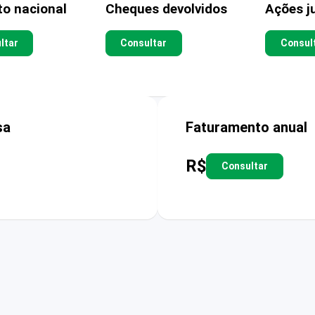
to nacional
Cheques devolvidos
Ações ju
ltar
Consultar
Consul
sa
Faturamento anual
R$
Consultar