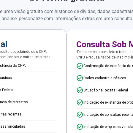
e uma visão gratuita com histórico de dívidas, dados cadastrai
 análise, personalize com informações extras em uma consulta
ial
Consulta Sob 
sulta descobrindo se o CNPJ
Tenha acesso completo a todas a
 com bancos e outras empresas.
CNPJ e reduza riscos de inadimplê
istência do CNPJ
Confirmação de existência do
básicos
Dados cadastrais básicos
a Federal
Situação na Receita Federal
ência de protestos
Indicação de existência de pro
ltas recentes
Indicação de consultas recent
esas vinculadas
Indicação de empresas vincul