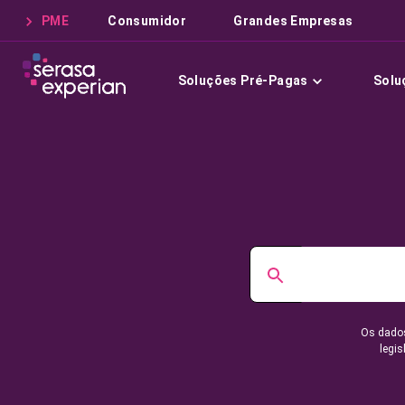
PME
Consumidor
Grandes Empresas
Soluções Pré-Pagas
Solu
Os dados
legis