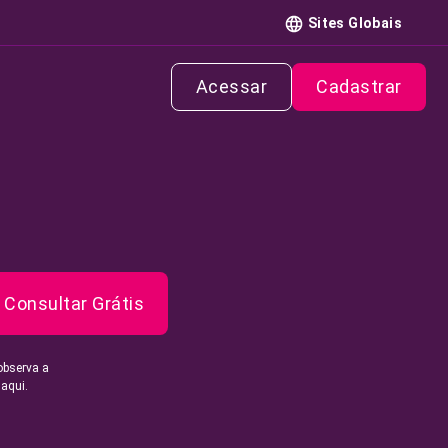
Sites Globais
Acessar
Cadastrar
Consultar Grátis
observa a
 aqui.