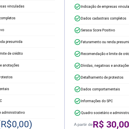
esas vinculadas
Indicação de empresas vincul
completos
Dados cadastrais completos
ivo
Serasa Score Positivo
nda presumida
Faturamento ou renda presum
ite de crédito
Recomendação e limite de créd
 e anotações
Dívidas, negativas e anotaçõe
rotestos
Detalhamento de protestos
ntais
Dados comportamentais
PC
Informações do SPC
e administrativo
Quadro societário e administr
(R$
0,00
)
R$
30,0
A partir de