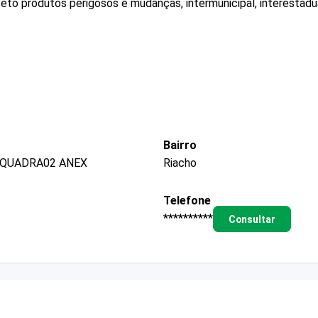
eto produtos perigosos e mudanças, intermunicipal, interestadua
Bairro
 QUADRA02 ANEX
Riacho
Telefone
**********
Consultar