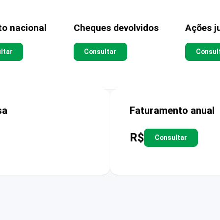
to nacional
Cheques devolvidos
Ações ju
ltar
Consultar
Consul
sa
Faturamento anual
R$
Consultar