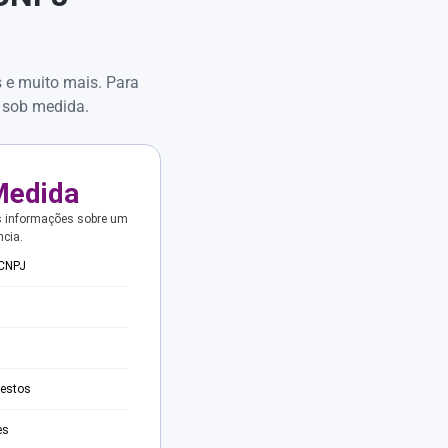
s e muito mais. Para
 sob medida.
Medida
s informações sobre um
ncia.
 CNPJ
testos
es