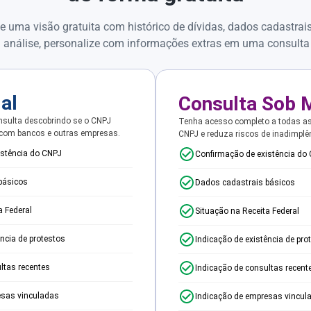
e uma visão gratuita com histórico de dívidas, dados cadastrai
 análise, personalize com informações extras em uma consulta
ial
Consulta Sob 
sulta descobrindo se o CNPJ
Tenha acesso completo a todas a
 com bancos e outras empresas.
CNPJ e reduza riscos de inadimplê
istência do CNPJ
Confirmação de existência do
básicos
Dados cadastrais básicos
a Federal
Situação na Receita Federal
ência de protestos
Indicação de existência de pro
ltas recentes
Indicação de consultas recent
esas vinculadas
Indicação de empresas vincul