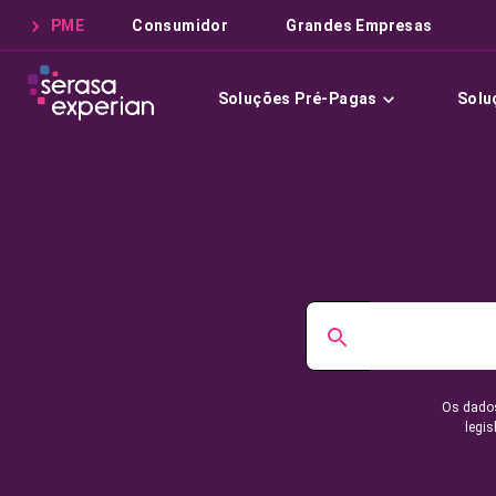
PME
Consumidor
Grandes Empresas
Soluções Pré-Pagas
Solu
Os dados
legis