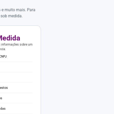
s e muito mais. Para
 sob medida.
Medida
s informações sobre um
ncia.
 CNPJ
testos
es
adas