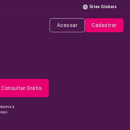
Sites Globais
Acessar
Cadastrar
Consultar Grátis
observa a
 aqui.