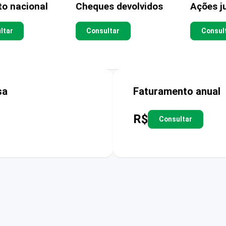
to nacional
Cheques devolvidos
Ações ju
ltar
Consultar
Consul
sa
Faturamento anual
R$
Consultar