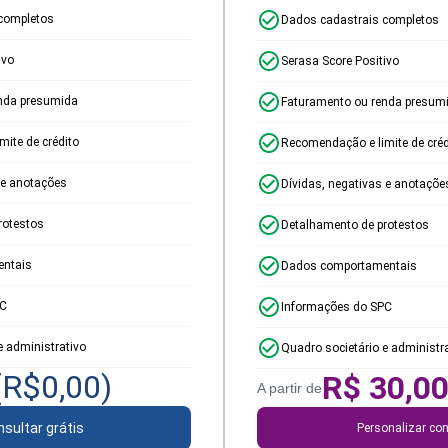
completos
Dados cadastrais completos
ivo
Serasa Score Positivo
nda presumida
Faturamento ou renda presum
ite de crédito
Recomendação e limite de créd
 e anotações
Dívidas, negativas e anotaçõe
rotestos
Detalhamento de protestos
ntais
Dados comportamentais
PC
Informações do SPC
e administrativo
Quadro societário e administr
(R$
0,00
)
R$
30,0
A partir de
sultar grátis
Personalizar con