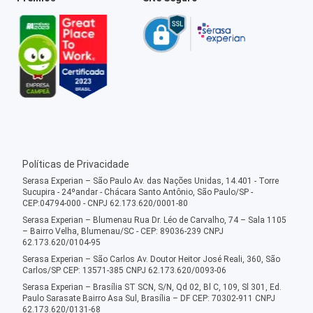
Políticas de Privacidade
Serasa Experian – São Paulo Av. das Nações Unidas, 14.401 - Torre
Sucupira - 24ºandar - Chácara Santo Antônio, São Paulo/SP -
CEP:04794-000 - CNPJ 62.173.620/0001-80
Serasa Experian – Blumenau Rua Dr. Léo de Carvalho, 74 – Sala 1105
– Bairro Velha, Blumenau/SC - CEP: 89036-239 CNPJ
62.173.620/0104-95
Serasa Experian – São Carlos Av. Doutor Heitor José Reali, 360, São
Carlos/SP CEP: 13571-385 CNPJ 62.173.620/0093-06
Serasa Experian – Brasília ST SCN, S/N, Qd 02, Bl C, 109, Sl 301, Ed.
Paulo Sarasate Bairro Asa Sul, Brasília – DF CEP: 70302-911 CNPJ
62.173.620/0131-68