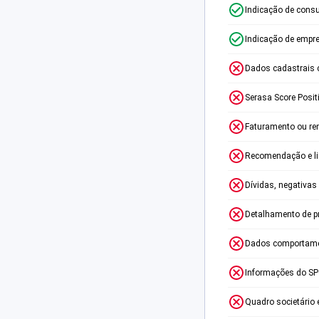
Indicação de consu
Indicação de empr
Dados cadastrais 
Serasa Score Posit
Faturamento ou re
Recomendação e lim
Dívidas, negativas
Detalhamento de p
Dados comportame
Informações do S
Quadro societário 