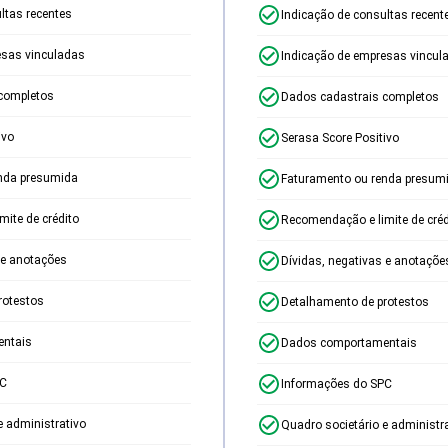
ltas recentes
Indicação de consultas recent
esas vinculadas
Indicação de empresas vincul
completos
Dados cadastrais completos
ivo
Serasa Score Positivo
nda presumida
Faturamento ou renda presum
ite de crédito
Recomendação e limite de créd
 e anotações
Dívidas, negativas e anotaçõe
rotestos
Detalhamento de protestos
ntais
Dados comportamentais
PC
Informações do SPC
e administrativo
Quadro societário e administr