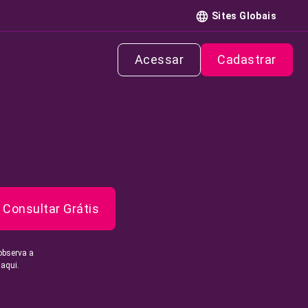
Sites Globais
Acessar
Cadastrar
Consultar Grátis
observa a
 aqui.