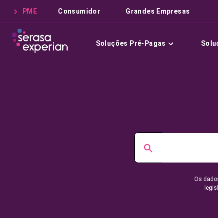
PME
Consumidor
Grandes Empresas
Soluções Pré-Pagas
Solu
Os dados
legis