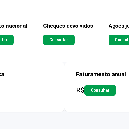
to nacional
Cheques devolvidos
Ações ju
ltar
Consultar
Consul
sa
Faturamento anual
R$
Consultar