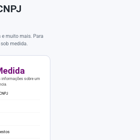
 CNPJ
s e muito mais. Para
 sob medida.
Medida
s informações sobre um
ncia.
 CNPJ
testos