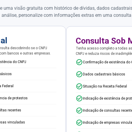
e uma visão gratuita com histórico de dívidas, dados cadastrai
 análise, personalize com informações extras em uma consulta
ial
Consulta Sob 
sulta descobrindo se o CNPJ
Tenha acesso completo a todas a
 com bancos e outras empresas.
CNPJ e reduza riscos de inadimplê
istência do CNPJ
Confirmação de existência do
básicos
Dados cadastrais básicos
a Federal
Situação na Receita Federal
ência de protestos
Indicação de existência de pro
ltas recentes
Indicação de consultas recent
esas vinculadas
Indicação de empresas vincul