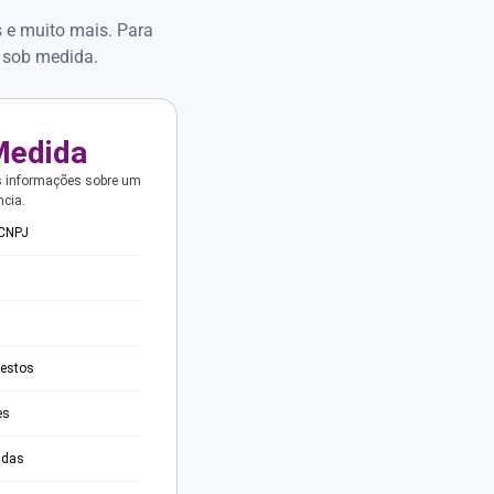
s e muito mais. Para
 sob medida.
Medida
s informações sobre um
ncia.
 CNPJ
testos
es
adas