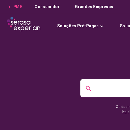
PME
Consumidor
Grandes Empresas
Soluções Pré-Pagas
Solu
Os dados
legis