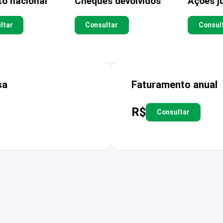
to nacional
Cheques devolvidos
Ações ju
ltar
Consultar
Consul
sa
Faturamento anual
R$
Consultar