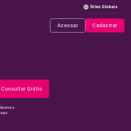
Sites Globais
Acessar
Cadastrar
Consultar Grátis
observa a
 aqui.