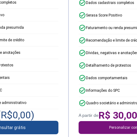
completos
Dados cadastrais completos
ivo
Serasa Score Positivo
nda presumida
Faturamento ou renda presum
ite de crédito
Recomendação e limite de créd
 e anotações
Dívidas, negativas e anotaçõe
rotestos
Detalhamento de protestos
ntais
Dados comportamentais
PC
Informações do SPC
e administrativo
Quadro societário e administr
(R$
0,00
)
R$
30,0
A partir de
sultar grátis
Personalizar con