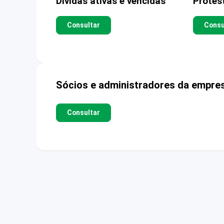
Dívidas ativas e vencidas
Protes
Consultar
Consu
Sócios e administradores da empre
Consultar