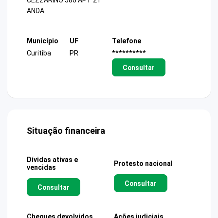
CEZZARINO 586 APT 21
ANDA
Município
UF
Telefone
Curitiba
PR
**********
Consultar
Situação financeira
Dívidas ativas e
Protesto nacional
vencidas
Consultar
Consultar
Cheques devolvidos
Ações judiciais