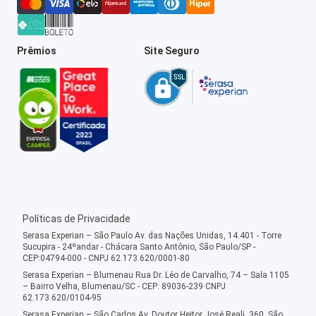
Prêmios
Site Seguro
Políticas de Privacidade
Serasa Experian – São Paulo Av. das Nações Unidas, 14.401 - Torre
Sucupira - 24ºandar - Chácara Santo Antônio, São Paulo/SP -
CEP:04794-000 - CNPJ 62.173.620/0001-80
Serasa Experian – Blumenau Rua Dr. Léo de Carvalho, 74 – Sala 1105
– Bairro Velha, Blumenau/SC - CEP: 89036-239 CNPJ
62.173.620/0104-95
Serasa Experian – São Carlos Av. Doutor Heitor José Reali, 360, São