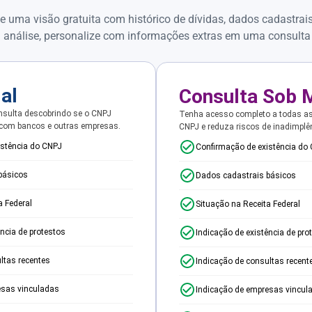
e uma visão gratuita com histórico de dívidas, dados cadastrai
 análise, personalize com informações extras em uma consulta
ial
Consulta Sob 
sulta descobrindo se o CNPJ
Tenha acesso completo a todas a
 com bancos e outras empresas.
CNPJ e reduza riscos de inadimplê
istência do CNPJ
Confirmação de existência do
básicos
Dados cadastrais básicos
a Federal
Situação na Receita Federal
ência de protestos
Indicação de existência de pro
ltas recentes
Indicação de consultas recent
esas vinculadas
Indicação de empresas vincul