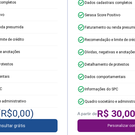
completos
Dados cadastrais completos
ivo
Serasa Score Positivo
nda presumida
Faturamento ou renda presum
ite de crédito
Recomendação e limite de créd
 e anotações
Dívidas, negativas e anotaçõe
rotestos
Detalhamento de protestos
ntais
Dados comportamentais
PC
Informações do SPC
e administrativo
Quadro societário e administr
(R$
0,00
)
R$
30,0
A partir de
sultar grátis
Personalizar con