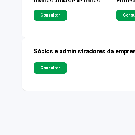
Dívidas ativas e vencidas
Protes
Consultar
Consu
Sócios e administradores da empre
Consultar