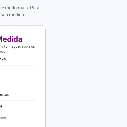
s e muito mais. Para
 sob medida.
Medida
s informações sobre um
ncia.
 CNPJ
testos
es
adas