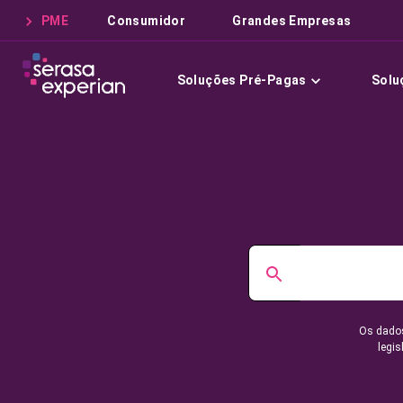
PME
Consumidor
Grandes Empresas
Soluções Pré-Pagas
Solu
Os dados
legis