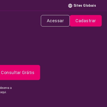
Sites Globais
Acessar
Cadastrar
Consultar Grátis
observa a
 aqui.