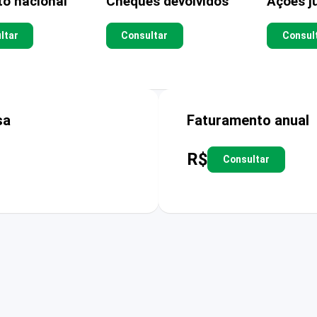
to nacional
Cheques devolvidos
Ações ju
ltar
Consultar
Consul
sa
Faturamento anual
R$
Consultar