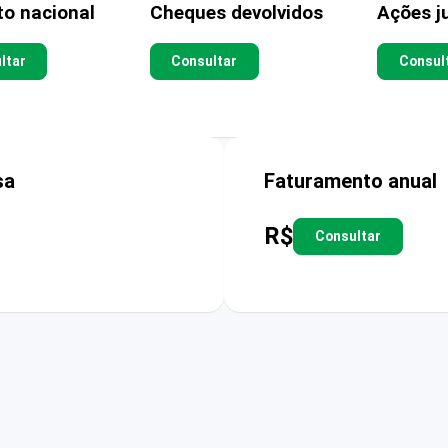
to nacional
Cheques devolvidos
Ações ju
ltar
Consultar
Consul
sa
Faturamento anual
R$
Consultar