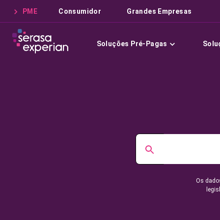
PME
Consumidor
Grandes Empresas
Soluções Pré-Pagas
Solu
Os dados
legis