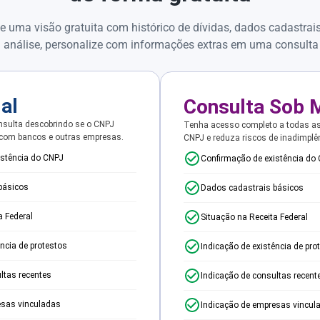
e uma visão gratuita com histórico de dívidas, dados cadastrai
 análise, personalize com informações extras em uma consulta
ial
Consulta Sob 
sulta descobrindo se o CNPJ
Tenha acesso completo a todas a
 com bancos e outras empresas.
CNPJ e reduza riscos de inadimplê
istência do CNPJ
Confirmação de existência do
básicos
Dados cadastrais básicos
a Federal
Situação na Receita Federal
ência de protestos
Indicação de existência de pro
ltas recentes
Indicação de consultas recent
esas vinculadas
Indicação de empresas vincul