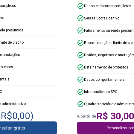
completos
Dados cadastrais completos
ivo
Serasa Score Positivo
nda presumida
Faturamento ou renda presum
ite de crédito
Recomendação e limite de créd
 e anotações
Dívidas, negativas e anotaçõe
rotestos
Detalhamento de protestos
ntais
Dados comportamentais
PC
Informações do SPC
e administrativo
Quadro societário e administr
(R$
0,00
)
R$
30,0
A partir de
sultar grátis
Personalizar con