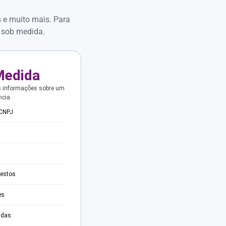
s e muito mais. Para
 sob medida.
Medida
s informações sobre um
ncia.
 CNPJ
testos
es
adas