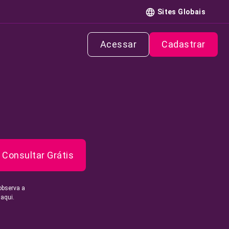
Sites Globais
Acessar
Cadastrar
Consultar Grátis
observa a
 aqui.