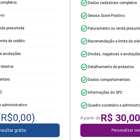
completos
Dados cadastrais completos
ivo
Serasa Score Positivo
nda presumida
Faturamento ou renda presum
ite de crédito
Recomendação e limite de créd
 e anotações
Dívidas, negativas e anotaçõe
rotestos
Detalhamento de protestos
ntais
Dados comportamentais
PC
Informações do SPC
e administrativo
Quadro societário e administr
(R$
0,00
)
R$
30,0
A partir de
sultar grátis
Personalizar con