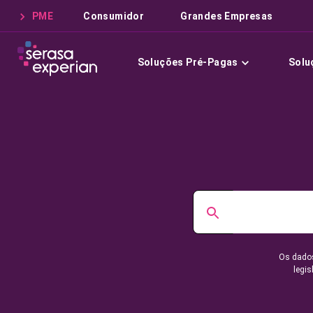
PME
Consumidor
Grandes Empresas
Soluções Pré-Pagas
Solu
Os dados
legis