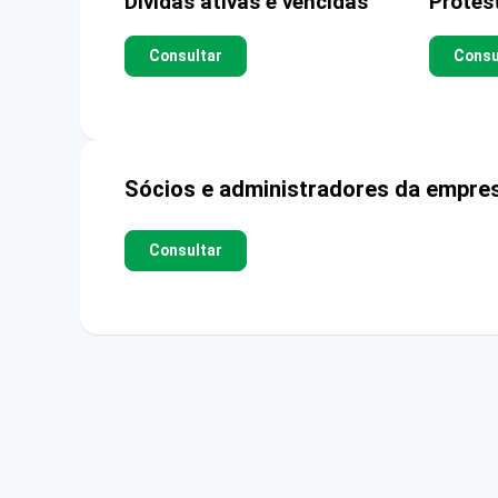
Dívidas ativas e vencidas
Protes
Consultar
Consu
Sócios e administradores da empre
Consultar