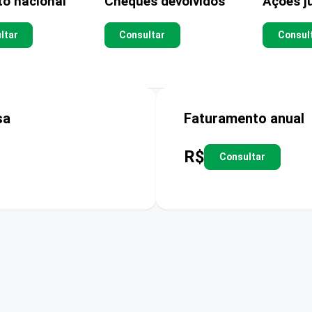
to nacional
Cheques devolvidos
Ações ju
ltar
Consultar
Consul
sa
Faturamento anual
R$
Consultar