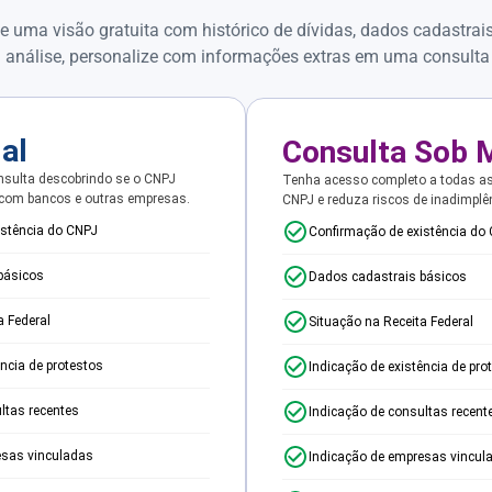
e uma visão gratuita com histórico de dívidas, dados cadastrai
 análise, personalize com informações extras em uma consulta
ial
Consulta Sob 
sulta descobrindo se o CNPJ
Tenha acesso completo a todas a
 com bancos e outras empresas.
CNPJ e reduza riscos de inadimplê
istência do CNPJ
Confirmação de existência do
básicos
Dados cadastrais básicos
a Federal
Situação na Receita Federal
ência de protestos
Indicação de existência de pro
ltas recentes
Indicação de consultas recent
esas vinculadas
Indicação de empresas vincul