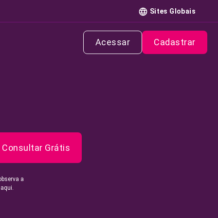
Sites Globais
Acessar
Cadastrar
Consultar Grátis
observa a
 aqui.