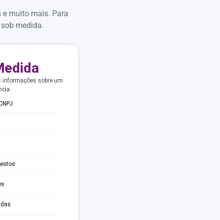
s e muito mais. Para
 sob medida.
Medida
s informações sobre um
ncia.
 CNPJ
testos
es
adas