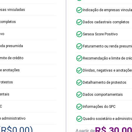
esas vinculadas
Indicação de empresas vincul
completos
Dados cadastrais completos
ivo
Serasa Score Positivo
nda presumida
Faturamento ou renda presum
ite de crédito
Recomendação e limite de créd
 e anotações
Dívidas, negativas e anotaçõe
rotestos
Detalhamento de protestos
ntais
Dados comportamentais
PC
Informações do SPC
e administrativo
Quadro societário e administr
(R$
0,00
)
R$
30,0
A partir de