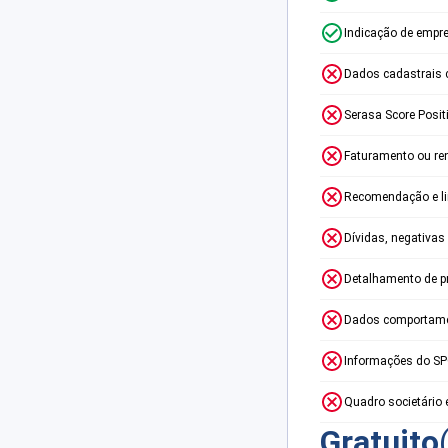
Indicação de empr
Dados cadastrais 
Serasa Score Posit
Faturamento ou re
Recomendação e lim
Dívidas, negativas
Detalhamento de p
Dados comportame
Informações do S
Quadro societário 
Gratuito