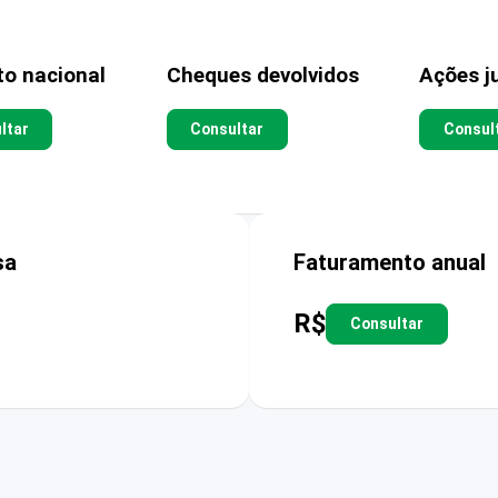
to nacional
Cheques devolvidos
Ações ju
ltar
Consultar
Consul
sa
Faturamento anual
R$
Consultar