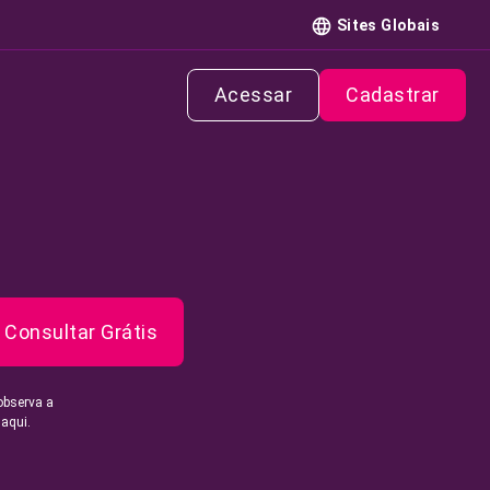
Sites Globais
Acessar
Cadastrar
Consultar Grátis
observa a
 aqui.