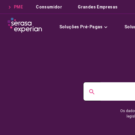
PME
Consumidor
Grandes Empresas
Soluções Pré-Pagas
Solu
Os dados
legis