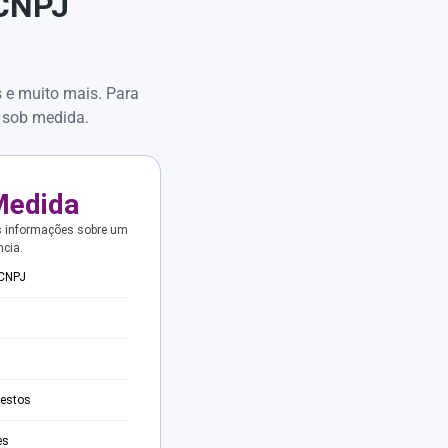
 CNPJ
s e muito mais. Para
 sob medida.
Medida
s informações sobre um
ncia.
 CNPJ
testos
es