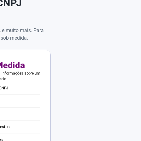
 CNPJ
s e muito mais. Para
 sob medida.
Medida
s informações sobre um
ncia.
 CNPJ
testos
es