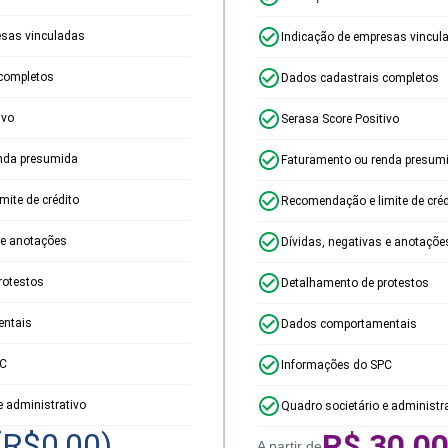
esas vinculadas
Indicação de empresas vincul
completos
Dados cadastrais completos
ivo
Serasa Score Positivo
nda presumida
Faturamento ou renda presum
ite de crédito
Recomendação e limite de créd
 e anotações
Dívidas, negativas e anotaçõe
rotestos
Detalhamento de protestos
ntais
Dados comportamentais
PC
Informações do SPC
e administrativo
Quadro societário e administr
(R$
0,00
)
R$
30,0
A partir de