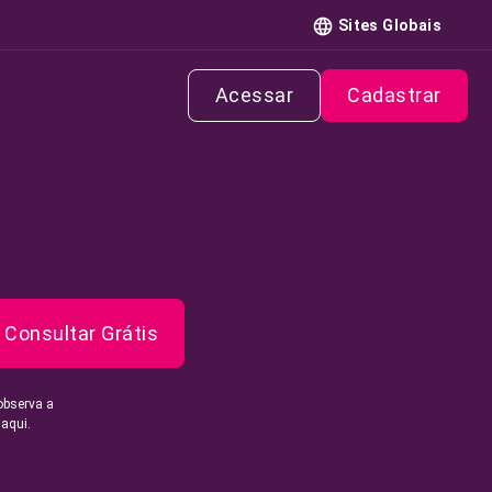
Sites Globais
Acessar
Cadastrar
Consultar Grátis
observa a
 aqui.