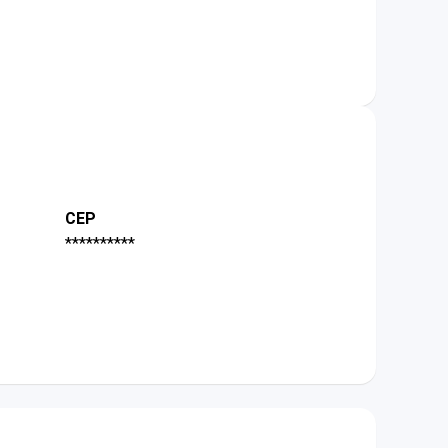
CEP
**********