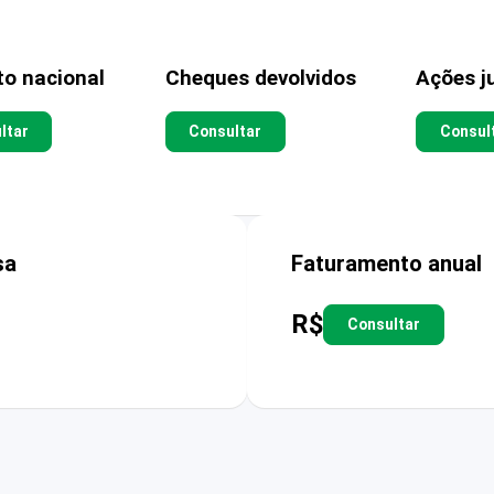
to nacional
Cheques devolvidos
Ações ju
ltar
Consultar
Consul
sa
Faturamento anual
R$
Consultar