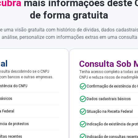
ubra
mais informações deste
de forma gratuita
e uma visão gratuita com histórico de dívidas, dados cadastrai
 análise, personalize com informações extras em uma consulta
ial
Consulta Sob 
sulta descobrindo se o CNPJ
Tenha acesso completo a todas a
 com bancos e outras empresas.
CNPJ e reduza riscos de inadimplê
istência do CNPJ
Confirmação de existência do
básicos
Dados cadastrais básicos
a Federal
Situação na Receita Federal
ência de protestos
Indicação de existência de pro
ltas recentes
Indicação de consultas recent