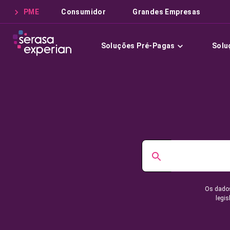
PME
Consumidor
Grandes Empresas
Soluções Pré-Pagas
Solu
Os dados
legis