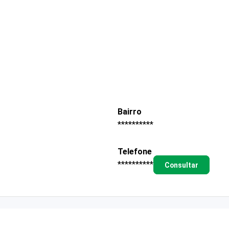
Bairro
**********
Telefone
**********
Consultar