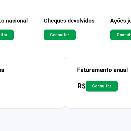
to nacional
Cheques devolvidos
Ações ju
ltar
Consultar
Consul
sa
Faturamento anual
R$
Consultar