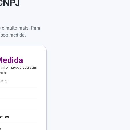
 CNPJ
s e muito mais. Para
 sob medida.
Medida
s informações sobre um
ncia.
 CNPJ
testos
es