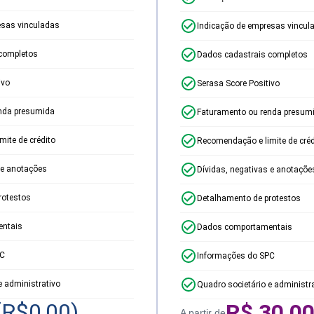
esas vinculadas
Indicação de empresas vincul
completos
Dados cadastrais completos
ivo
Serasa Score Positivo
nda presumida
Faturamento ou renda presum
ite de crédito
Recomendação e limite de créd
 e anotações
Dívidas, negativas e anotaçõe
rotestos
Detalhamento de protestos
ntais
Dados comportamentais
PC
Informações do SPC
e administrativo
Quadro societário e administr
(R$
0,00
)
R$
30,0
A partir de