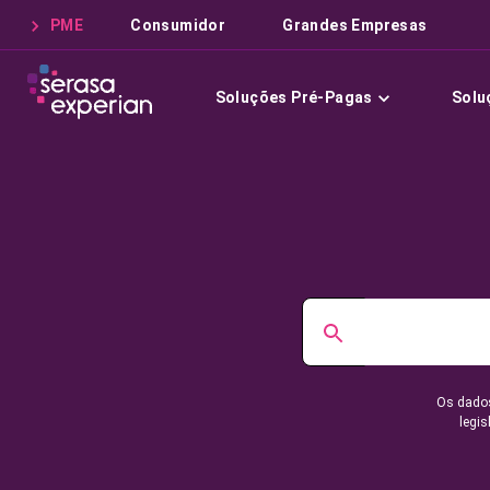
PME
Consumidor
Grandes Empresas
Soluções Pré-Pagas
Solu
Os dados
legis