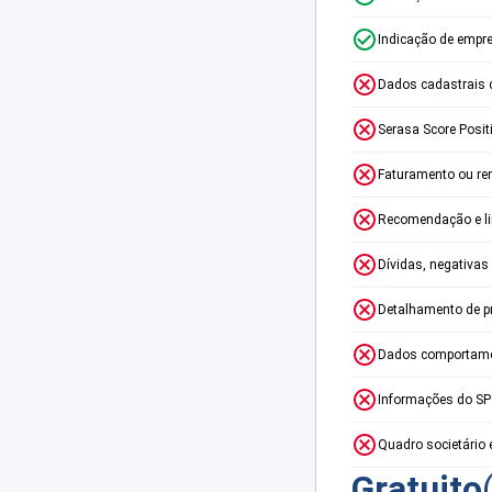
Indicação de empr
Dados cadastrais 
Serasa Score Posit
Faturamento ou re
Recomendação e lim
Dívidas, negativas
Detalhamento de p
Dados comportame
Informações do S
Quadro societário 
Gratuito