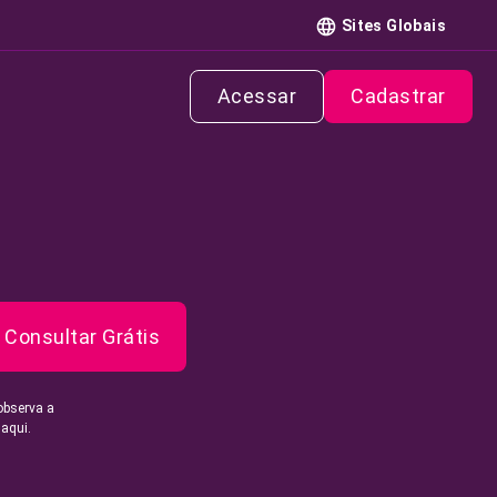
Sites Globais
Acessar
Cadastrar
Consultar Grátis
observa a
 aqui.