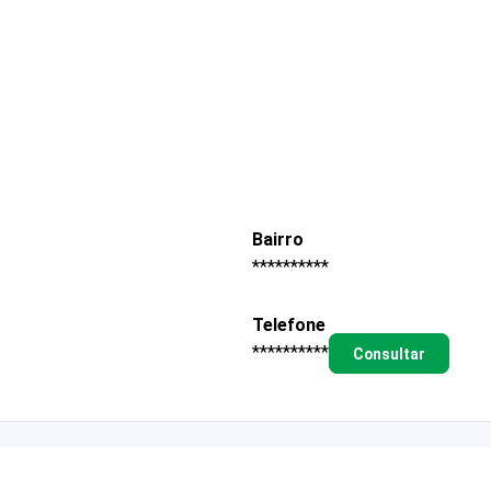
Bairro
**********
Telefone
**********
Consultar