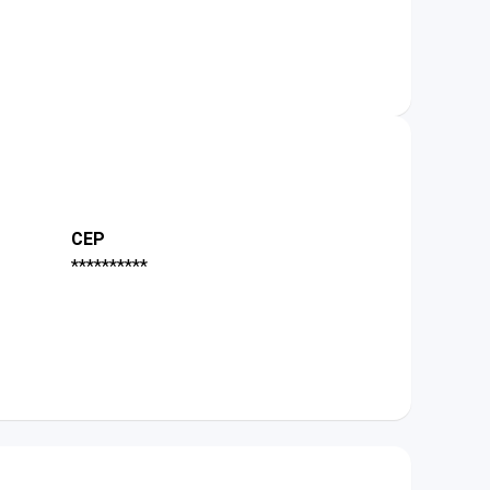
CEP
**********