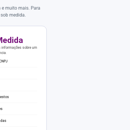
s e muito mais. Para
 sob medida.
Medida
s informações sobre um
ncia.
 CNPJ
testos
es
adas