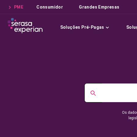
PME
Consumidor
Grandes Empresas
Soluções Pré-Pagas
Solu
Os dados
legis