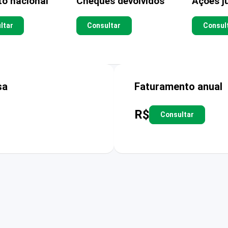
to nacional
Cheques devolvidos
Ações ju
ltar
Consultar
Consul
sa
Faturamento anual
R$
Consultar