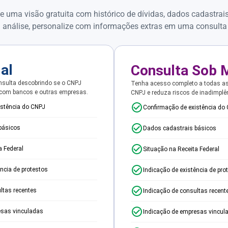
e uma visão gratuita com histórico de dívidas, dados cadastrai
 análise, personalize com informações extras em uma consulta
ial
Consulta Sob 
sulta descobrindo se o CNPJ
Tenha acesso completo a todas a
 com bancos e outras empresas.
CNPJ e reduza riscos de inadimplê
istência do CNPJ
Confirmação de existência do
básicos
Dados cadastrais básicos
a Federal
Situação na Receita Federal
ência de protestos
Indicação de existência de pro
ltas recentes
Indicação de consultas recent
esas vinculadas
Indicação de empresas vincul