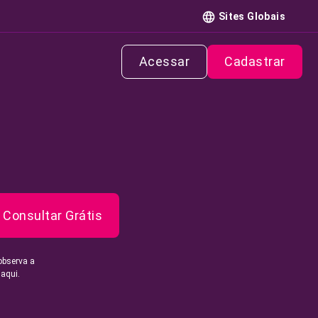
Sites Globais
Acessar
Cadastrar
Consultar Grátis
observa a
 aqui.