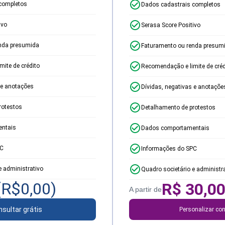
completos
Dados cadastrais completos
ivo
Serasa Score Positivo
nda presumida
Faturamento ou renda presum
ite de crédito
Recomendação e limite de créd
 e anotações
Dívidas, negativas e anotaçõe
rotestos
Detalhamento de protestos
ntais
Dados comportamentais
PC
Informações do SPC
e administrativo
Quadro societário e administr
(R$
0,00
)
R$
30,0
A partir de
sultar grátis
Personalizar con