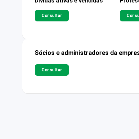
Dívidas ativas e vencidas
Protes
Consultar
Consu
Sócios e administradores da empre
Consultar