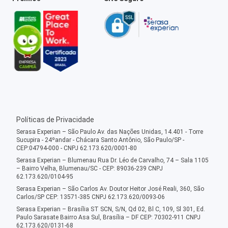
Políticas de Privacidade
Serasa Experian – São Paulo Av. das Nações Unidas, 14.401 - Torre
Sucupira - 24ºandar - Chácara Santo Antônio, São Paulo/SP -
CEP:04794-000 - CNPJ 62.173.620/0001-80
Serasa Experian – Blumenau Rua Dr. Léo de Carvalho, 74 – Sala 1105
– Bairro Velha, Blumenau/SC - CEP: 89036-239 CNPJ
62.173.620/0104-95
Serasa Experian – São Carlos Av. Doutor Heitor José Reali, 360, São
Carlos/SP CEP: 13571-385 CNPJ 62.173.620/0093-06
Serasa Experian – Brasília ST SCN, S/N, Qd 02, Bl C, 109, Sl 301, Ed.
Paulo Sarasate Bairro Asa Sul, Brasília – DF CEP: 70302-911 CNPJ
62.173.620/0131-68