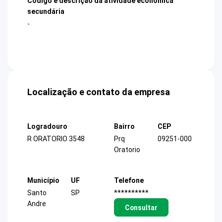
Código e descrição da atividade econômica
secundária
-
Localização e contato da empresa
Logradouro
Bairro
CEP
R ORATORIO 3548
Prq
09251-000
Oratorio
Município
UF
Telefone
Santo
SP
**********
Andre
Consultar