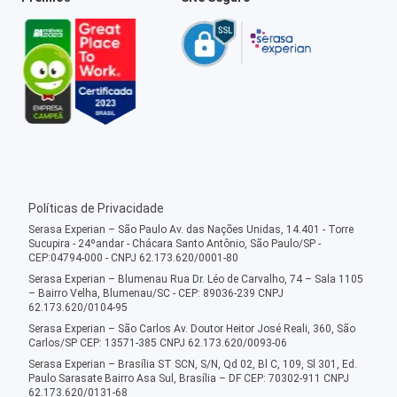
Políticas de Privacidade
Serasa Experian – São Paulo Av. das Nações Unidas, 14.401 - Torre
Sucupira - 24ºandar - Chácara Santo Antônio, São Paulo/SP -
CEP:04794-000 - CNPJ 62.173.620/0001-80
Serasa Experian – Blumenau Rua Dr. Léo de Carvalho, 74 – Sala 1105
– Bairro Velha, Blumenau/SC - CEP: 89036-239 CNPJ
62.173.620/0104-95
Serasa Experian – São Carlos Av. Doutor Heitor José Reali, 360, São
Carlos/SP CEP: 13571-385 CNPJ 62.173.620/0093-06
Serasa Experian – Brasília ST SCN, S/N, Qd 02, Bl C, 109, Sl 301, Ed.
Paulo Sarasate Bairro Asa Sul, Brasília – DF CEP: 70302-911 CNPJ
62.173.620/0131-68