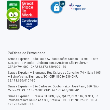
Políticas de Privacidade
Serasa Experian – São Paulo Av. das Nações Unidas, 14.401 - Torre
Sucupira - 24ºandar - Chácara Santo Antônio, São Paulo/SP -
CEP:04794-000 - CNPJ 62.173.620/0001-80
Serasa Experian – Blumenau Rua Dr. Léo de Carvalho, 74 – Sala 1105
– Bairro Velha, Blumenau/SC - CEP: 89036-239 CNPJ
62.173.620/0104-95
Serasa Experian – São Carlos Av. Doutor Heitor José Reali, 360, São
Carlos/SP CEP: 13571-385 CNPJ 62.173.620/0093-06
Serasa Experian – Brasília ST SCN, S/N, Qd 02, Bl C, 109, Sl 301, Ed.
Paulo Sarasate Bairro Asa Sul, Brasília – DF CEP: 70302-911 CNPJ
62.173.620/0131-68